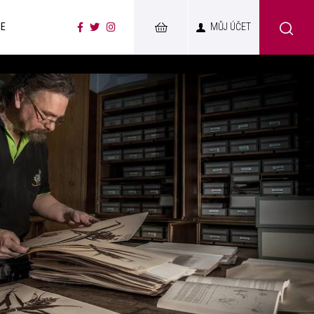
CE
MŮJ ÚČET