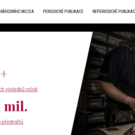
 NÁRODNÍHO MUZEA
PERIODICKÉ PUBLIKACE
NEPERIODICKÉ PUBLIKA
0+
ch výsledků ročně
 mil.
h předmětů