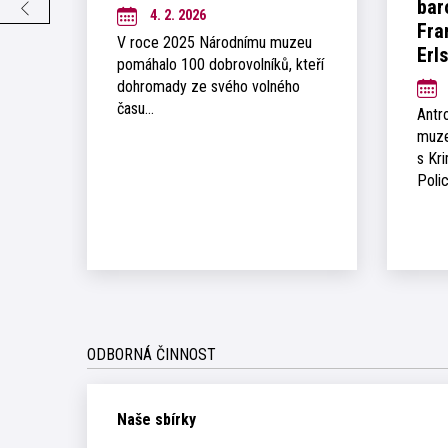
bar
4. 2. 2026
Fra
V roce 2025 Národnímu muzeu
Erl
pomáhalo 100 dobrovolníků, kteří
dohromady ze svého volného
času…
Antr
muze
s Kr
Poli
ODBORNÁ ČINNOST
Naše sbírky