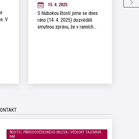
15. 4. 2025
ní
S hlubokou lítostí jsme se dnes
Dne 
e. V
ráno (14. 4. 2025) dozvěděli
přip
smutnou zprávu, že v ranních…
výz
Nov
ONTAKT
ŘEDITEL PŘÍRODOVĚDECKÉHO MUZEA / VĚDECKÝ TAJEMNÍK
NM