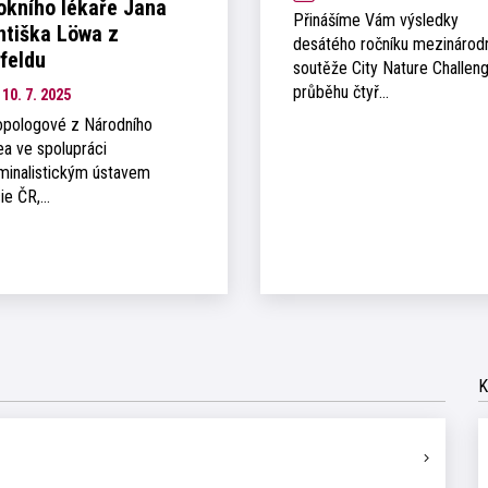
okního lékaře Jana
Přinášíme Vám výsledky
ntiška Löwa z
desátého ročníku mezinárod
sfeldu
soutěže City Nature Challeng
průběhu čtyř…
10. 7. 2025
opologové z Národního
a ve spolupráci
iminalistickým ústavem
cie ČR,…
K