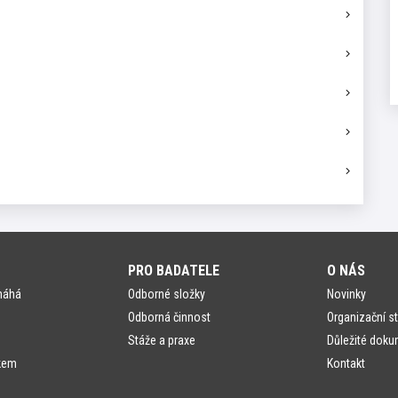
PRO BADATELE
O NÁS
máhá
Odborné složky
Novinky
Odborná činnost
Organizační st
Stáže a praxe
Důležité doku
kem
Kontakt