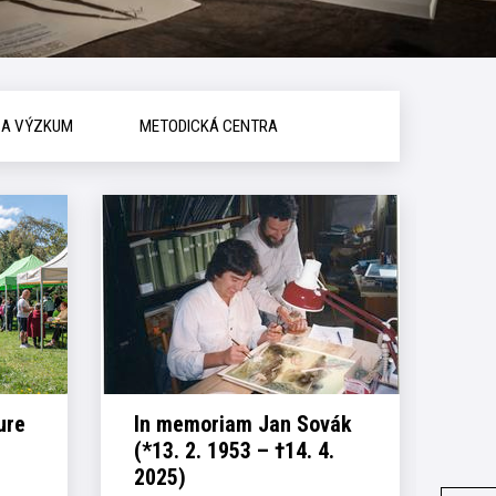
 A VÝZKUM
METODICKÁ CENTRA
ure
In memoriam Jan Sovák
Ohl
(*13. 2. 1953 – †14. 4.
pro
2025)
No