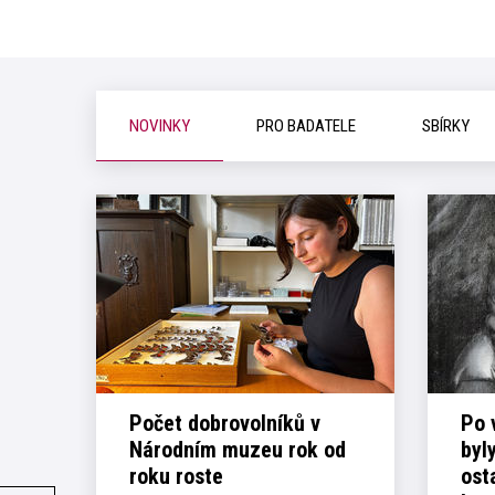
NOVINKY
PRO BADATELE
SBÍRKY
Počet dobrovolníků v
Po 
Národním muzeu rok od
byl
roku roste
ost