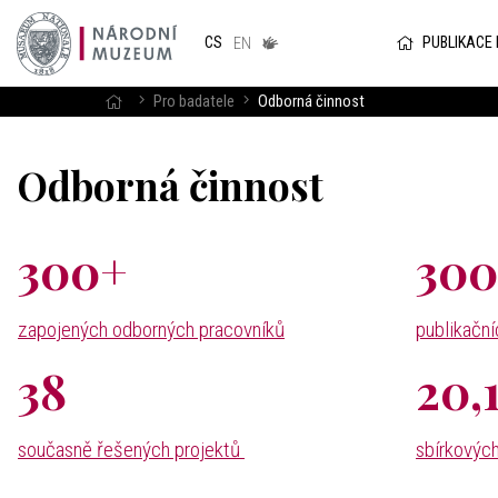
Národním
muzeum
PUBLIKACE
CS
v českém
EN
znakovém
jazyce
Pro badatele
Odborná činnost
Odborná činnost
300+
30
zapojených odborných pracovníků
publikační
38
20,1
současně řešených projektů
sbírkovýc