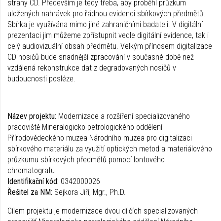
strany CD. Především je tedy třeba, aby proběhl průzkum
uložených nahrávek pro řádnou evidenci sbírkových předmětů.
Sbírka je využívána mimo jiné zahraničními badateli. V digitální
prezentaci jim můžeme zpřístupnit vedle digitální evidence, tak i
celý audiovizuální obsah předmětu. Velkým přínosem digitalizace
CD nosičů bude snadnější zpracování v současné době než
vzdálená rekonstrukce dat z degradovaných nosičů v
budoucnosti posléze.
Název projektu:
Modernizace a rozšíření specializovaného
pracoviště Mineralogicko-petrologického oddělení
Přírodovědeckého muzea Národního muzea pro digitalizaci
sbírkového materiálu za využití optických metod a materiálového
průzkumu sbírkových předmětů pomocí Iontového
chromatografu
Identifikační kód:
0342000026
Řešitel za NM:
Sejkora Jiří, Mgr., Ph.D.
Cílem projektu je modernizace dvou dílčích specializovaných