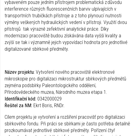
vybaveném pouze jedním přístrojem problematická z důvodu
interference různých fluorescenčních barviv ulpívajících v
transportních trubičkách přístroje a z toho plynoucí nutnosti
výměny veškerých hydraulických vedení v přístroji. Využití dvou
přístrojů tak výrazně zefektivní analytické práce. Díky
modernizaci pracoviště budou získávána data vyšší kvality a
zvýší se tak i významně jejich vypovídací hodnota pro jednotlivé
digitalizované sbírkové předměty.
Název projektu:
Vytvoření nového pracoviště elektronové
mikroskopie pro digitalizaci mikrostruktur sbírkových předmětů
zejména podsbírky Paleontologického oddělení,
Přírodovědeckého muzea, Národního muzea etapa 1.
Identifikační kód:
0342000029
Řešitel za NM:
Ekrt Boris, RNDr.
Cílem projektu je vytvoření a rozšíření pracovišť pro digitalizaci
sbírkového fondu. Při práci se sbírkami je často potřeba detailně
prozkoumávat jednotlivé sbírkové předměty. Pořízení čtyř