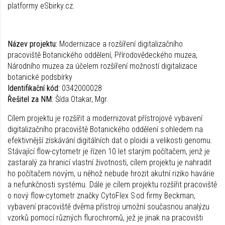
platformy eSbirky.cz.
Název projektu:
Modernizace a rozšíření digitalizačního
pracoviště Botanického oddělení, Přírodovědeckého muzea,
Národního muzea za účelem rozšíření možností digitalizace
botanické podsbírky
Identifikační kód:
0342000028
Řešitel za NM:
Šída Otakar, Mgr.
Cílem projektu je rozšířit a modernizovat přístrojové vybavení
digitalizačního pracoviště Botanického oddělení s ohledem na
efektivnější získávání digitálních dat o ploidii a velikosti genomu.
Stávající flow-cytometr je řízen 10 let starým počítačem, jenž je
zastaralý za hranicí vlastní životnosti, cílem projektu je nahradit
ho počítačem novým, u něhož nebude hrozit akutní riziko havárie
a nefunkčnosti systému. Dále je cílem projektu rozšířit pracoviště
o nový flow-cytometr značky CytoFlex S od firmy Beckman,
vybavení pracoviště dvěma přístroji umožní současnou analýzu
vzorků pomocí různých flurochromů, jež je jinak na pracovišti