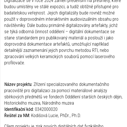
Digitalizace se v roce 2024 zaměří především na předměty, které
budou umístěny ve stálé expozici, a tudíž obtížně přístupné pro
badatelskou veřejnost. Jejich digitalizáty bude rovněž možné
použít v doprovodném interaktivním audiovizuálním obsahu pro
návštěvníky. Dále budou primárně digitalizovány artefakty, jichž
se týká odborná činnost oddělení – digitální dokumentace se
stane standardem pro publikovaný materiál a poslouží i jako
doprovodná dokumentace artefaktů, umožňující například
detailnější zaznamenání jejich povrchu metodou RTI, nebo
zpracování velkých keramických souborů pomocí laserového
profilovače.
Název projektu:
Zřízení specializovaného dokumentačního
pracoviště pro digitalizaci za pomocí materiálové analýzy
sbírkových předmětů ve fondech Oddělení starších českých dějin,
Historického muzea, Národního muzea
Identifikační kód:
0342000020
Řešitel za NM:
Kodišová Lucie, PhDr., Ph.D.
Cílem projektu je zisk nových digitálních dat fyzikálního