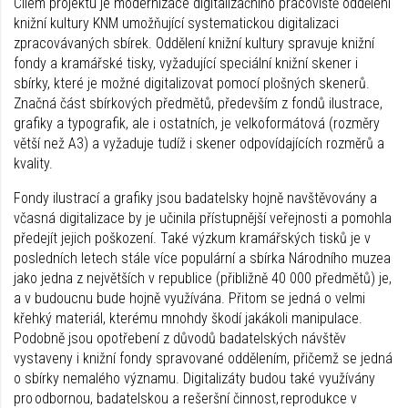
Cílem projektu je modernizace digitalizačního pracoviště oddělení
knižní kultury KNM umožňující systematickou digitalizaci
zpracovávaných sbírek. Oddělení knižní kultury spravuje knižní
fondy a kramářské tisky, vyžadující speciální knižní skener i
sbírky, které je možné digitalizovat pomocí plošných skenerů.
Značná část sbírkových předmětů, především z fondů ilustrace,
grafiky a typografik, ale i ostatních, je velkoformátová (rozměry
větší než A3) a vyžaduje tudíž i skener odpovídajících rozměrů a
kvality.
Fondy ilustrací a grafiky jsou badatelsky hojně navštěvovány a
včasná digitalizace by je učinila přístupnější veřejnosti a pomohla
předejít jejich poškození. Také výzkum kramářských tisků je v
posledních letech stále více populární a sbírka Národního muzea
jako jedna z největších v republice (přibližně 40 000 předmětů) je,
a v budoucnu bude hojně využívána. Přitom se jedná o velmi
křehký materiál, kterému mnohdy škodí jakákoli manipulace.
Podobně jsou opotřebení z důvodů badatelských návštěv
vystaveny i knižní fondy spravované oddělením, přičemž se jedná
o sbírky nemalého významu. Digitalizáty budou také využívány
pro odbornou, badatelskou a rešeršní činnost, reprodukce v