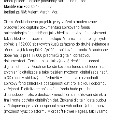
fondů paleontologické podsbírky Národního muzea
Identifikační kód:
0342000027
Řešitel za NM:
Valent Martin, Mgr.
Cílem předkládaného projektu je vytvoření a modernizace
pracovišť pro digitální dokumentaci sbírkového fondu
paleontologického oddělení jak z hlediska nezbytného vybavení,
tak i z hlediska pracovních postupů. V rámci paleontologických
sbírek je 152 000 sbírkových kusů zařazeno do druhé evidence a
představují tak nejdůležitější část sbírkového fondu. V současné
době má již přes 17 000 předmětů digitální obrazovou
dokumentaci. Tento projekt tak výrazně zlepší dostupnost
digitálních dat vážících se ke sbírkovému fondu s ohledem na
zrychlení digitalizace a také rozšíření možností digitalizace např.
o 3D modely sbírkových předmětů – tím se velmi zhodnotí
sbírkový fond z hlediska dostupnosti dat pro laickou i odbornou
veřejnost. Digitalizace sbírkového fondu bude probíhat
dlouhodobě, protože dochází k neustálému rozšiřování sbírek a
tím i roste potřeba digitálních dat. Získaná digitální data budou
zpřístupněna jak v rámci specializovaných odborných databází
(možnost využít platformu Microsoft Power Pages), tak i v rámci