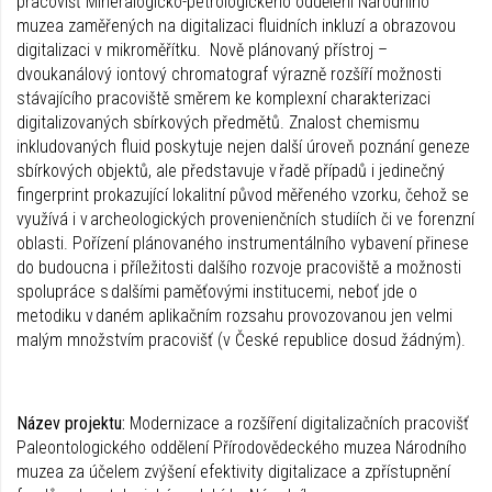
pracovišť Mineralogicko-petrologického oddělení Národního
muzea zaměřených na digitalizaci fluidních inkluzí a obrazovou
digitalizaci v mikroměřítku. Nově plánovaný přístroj –
dvoukanálový iontový chromatograf výrazně rozšíří možnosti
stávajícího pracoviště směrem ke komplexní charakterizaci
digitalizovaných sbírkových předmětů. Znalost chemismu
inkludovaných fluid poskytuje nejen další úroveň poznání geneze
sbírkových objektů, ale představuje v řadě případů i jedinečný
fingerprint prokazující lokalitní původ měřeného vzorku, čehož se
využívá i v archeologických provenienčních studiích či ve forenzní
oblasti. Pořízení plánovaného instrumentálního vybavení přinese
do budoucna i příležitosti dalšího rozvoje pracoviště a možnosti
spolupráce s dalšími paměťovými institucemi, neboť jde o
metodiku v daném aplikačním rozsahu provozovanou jen velmi
malým množstvím pracovišť (v České republice dosud žádným).
Název projektu:
Modernizace a rozšíření digitalizačních pracovišť
Paleontologického oddělení Přírodovědeckého muzea Národního
muzea za účelem zvýšení efektivity digitalizace a zpřístupnění