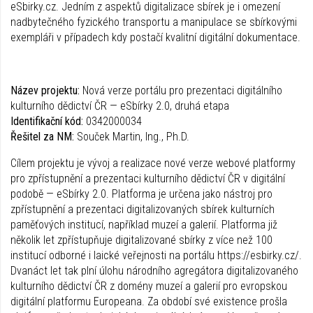
eSbirky.cz. Jedním z aspektů digitalizace sbírek je i omezení
nadbytečného fyzického transportu a manipulace se sbírkovými
exempláři v případech kdy postačí kvalitní digitální dokumentace.
Název projektu:
Nová verze portálu pro prezentaci digitálního
kulturního dědictví ČR — eSbírky 2.0, druhá etapa
Identifikační kód:
0342000034
Řešitel za NM:
Souček Martin, Ing., Ph.D.
Cílem projektu je vývoj a realizace nové verze webové platformy
pro zpřístupnění a prezentaci kulturního dědictví ČR v digitální
podobě — eSbírky 2.0. Platforma je určena jako nástroj pro
zpřístupnění a prezentaci digitalizovaných sbírek kulturních
paměťových institucí, například muzeí a galerií. Platforma již
několik let zpřístupňuje digitalizované sbírky z více než 100
institucí odborné i laické veřejnosti na portálu https://esbirky.cz/.
Dvanáct let tak plní úlohu národního agregátora digitalizovaného
kulturního dědictví ČR z domény muzeí a galerií pro evropskou
digitální platformu Europeana. Za období své existence prošla