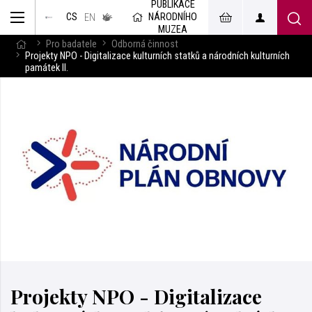
PUBLIKACE
muzeum
NÁRODNÍHO
CS
v českém
EN
znakovém
MUZEA
jazyce
Pro badatele
Odborná činnost
Projekty NPO - Digitalizace kulturních statků a národních kulturních
památek II.
Projekty NPO - Digitalizace