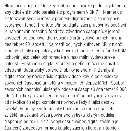
Hlavním cílem projektu je zajistit technologické podmínky k tomu,
aby oddělení mohlo paralelně s programem VISK 7 – Kramerius
zintenzivnit svou činnost v procesu digitalizace a zpřístupnění
vybraných fondů. Pro tuto přímou digitalizaci pracovníky oddělení
je naplánován rozsáhlý fond tzv. závodních časopisů, v jejichž
obsazích se dochoval druh sociálně průmyslové paměti mnoha
desítek let 20. století. Na rozdíl od jiných knihoven ČR, v nichž
jsou tyto tituly rozpuštěny v knihovním fondu, je tento fond v KNM
uchován jako celek pohromadě a v maximální vydavatelské
úplnosti. Postupnou digitalizací tento deficit můžeme snížit a
odstranit. Badatelský potenciál sbírky je enormní. Zahájení
digitalizace by navíc přišlo logicky v době, kdy je celá kolekce
závodních časopisů umístěna v moderních depozitářích. Soubor
závodních časopisů uložený v oddělení časopisů čítá téměř 2 000
titulů. Faktický rozsah jednotlivých titulů se pohybuje v rozmezí
od několika čísel po kompletní novinové řady čítající desítky
svazků. Fond byl systematicky budován po řadu desetiletí
zvláště na základě práva povinného výtisku, kterým oddělení
disponuje od roku 1947. Nebyl dosud vůbec digitalizován a je
částečně zpracován formou katalogizačních karet a interních