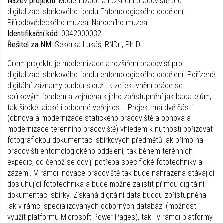
Název projektu:
Modernizace a rozšíření pracoviště pro
digitalizaci sbírkového fondu Entomologického oddělení,
Přírodovědeckého muzea, Národního muzea
Identifikační kód:
0342000032
Řešitel za NM:
Sekerka Lukáš, RNDr., Ph.D.
Cílem projektu je modernizace a rozšíření pracovišť pro
digitalizaci sbírkového fondu entomologického oddělení. Pořízené
digitální záznamy budou sloužit k zefektivnění práce se
sbírkovým fondem a zejména k jeho zpřístupnění jak badatelům,
tak široké laické i odborné veřejnosti. Projekt má dvě části
(obnova a modernizace statického pracoviště a obnova a
modernizace terénního pracoviště) vhledem k nutnosti pořizovat
fotografickou dokumentaci sbírkových předmětů jak přímo na
pracovišti entomologického oddělení, tak během terénních
expedic, od čehož se odvíjí potřeba specifické fototechniky a
zázemí. V rámci inovace pracoviště tak bude nahrazena stávající
dosluhující fototechnika a bude možné zajistit přímou digitální
dokumentaci sbírky. Získaná digitální data budou zpřístupněna
jak v rámci specializovaných odborných databází (možnost
využít platformu Microsoft Power Pages), tak i v rámci platformy