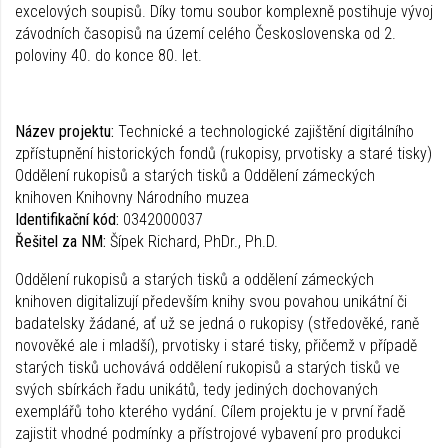
excelových soupisů. Díky tomu soubor komplexně postihuje vývoj
závodních časopisů na území celého Československa od 2.
poloviny 40. do konce 80. let.
Název projektu:
Technické a technologické zajištění digitálního
zpřístupnění historických fondů (rukopisy, prvotisky a staré tisky)
Oddělení rukopisů a starých tisků a Oddělení zámeckých
knihoven Knihovny Národního muzea
Identifikační kód:
0342000037
Řešitel za NM:
Šípek Richard, PhDr., Ph.D.
Oddělení rukopisů a starých tisků a oddělení zámeckých
knihoven digitalizují především knihy svou povahou unikátní či
badatelsky žádané, ať už se jedná o rukopisy (středověké, raně
novověké ale i mladší), prvotisky i staré tisky, přičemž v případě
starých tisků uchovává oddělení rukopisů a starých tisků ve
svých sbírkách řadu unikátů, tedy jediných dochovaných
exemplářů toho kterého vydání. Cílem projektu je v první řadě
zajistit vhodné podmínky a přístrojové vybavení pro produkci