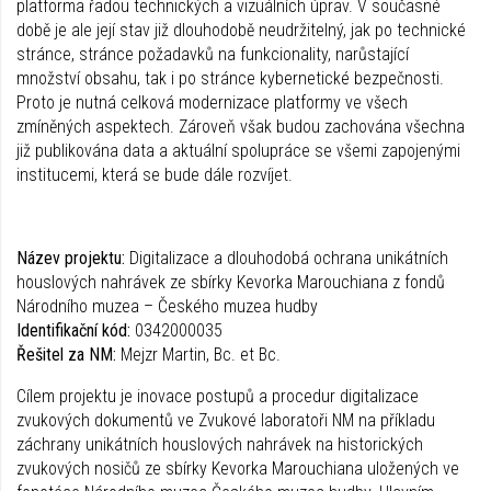
platforma řadou technických a vizuálních úprav. V současné
době je ale její stav již dlouhodobě neudržitelný, jak po technické
stránce, stránce požadavků na funkcionality, narůstající
množství obsahu, tak i po stránce kybernetické bezpečnosti.
Proto je nutná celková modernizace platformy ve všech
zmíněných aspektech. Zároveň však budou zachována všechna
již publikována data a aktuální spolupráce se všemi zapojenými
institucemi, která se bude dále rozvíjet.
Název projektu:
Digitalizace a dlouhodobá ochrana unikátních
houslových nahrávek ze sbírky Kevorka Marouchiana z fondů
Národního muzea – Českého muzea hudby
Identifikační kód:
0342000035
Řešitel za NM:
Mejzr Martin, Bc. et Bc.
Cílem projektu je inovace postupů a procedur digitalizace
zvukových dokumentů ve Zvukové laboratoři NM na příkladu
záchrany unikátních houslových nahrávek na historických
zvukových nosičů ze sbírky Kevorka Marouchiana uložených ve