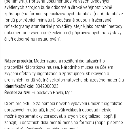
(pentimenti). Pořízená dokumentace ve všech uvedených
světlených zdrojích bude odborné a široké veřejnosti volně
zpřístupněna formou specializovaných databází (např. databáze
fondů portrétních miniatur). Současně budou infračervené
reflektogramy standardně prováděny stejně jako ostatní metody
dokumentace všech uměleckých děl připravovaných na výstavy
či při odbornému restaurování.
Název projektu:
Modernizace a rozšíření digitalizačního
pracoviště Náprstkova muzea, Národního muzea za účelem
zvýšení efektivity digitalizace a zpřístupnění sbírkových a
archivních fondů včetně velkoformátového obrazového materiálu
Identifikační kód:
0342000023
Řešitel za NM:
Hubáčková Pavla, Mgr.
Cílem projektu je za pomoci nového vybavení umožnit digitalizaci
obrazových materiálů, které kvůli velikosti doposud nebylo
možné systematicky zpracovat, a zrychlit digitalizaci, popř. ji
zahájit, u ostatních dokumentů menšího formátu (např. písemné
archiválie). Zveřejnění proběhne pomocí