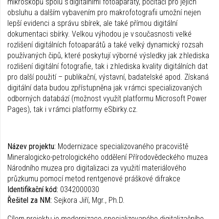
mikroskopů spolu s digitálními fotoaparáty, počítači pro jejich
obsluhu a dalším vybavením pro makrofotografii umožní nejen
lepší evidenci a správu sbírek, ale také přímou digitální
dokumentaci sbírky. Velkou výhodou je v současnosti velké
rozlišení digitálních fotoaparátů a také velký dynamický rozsah
používaných čipů, které poskytují výborné výsledky jak z hlediska
rozlišení digitální fotografie, tak i z hlediska kvality digitálních dat
pro další použití – publikační, výstavní, badatelské apod. Získaná
digitální data budou zpřístupněna jak v rámci specializovaných
odborných databází (možnost využít platformu Microsoft Power
Pages), tak i v rámci platformy eSbirky.cz.
Název projektu:
Modernizace specializovaného pracoviště
Mineralogicko-petrologického oddělení Přírodovědeckého muzea
Národního muzea pro digitalizaci za využití materiálového
průzkumu pomocí metod rentgenové práškové difrakce
Identifikační kód:
0342000030
Řešitel za NM:
Sejkora Jiří, Mgr., Ph.D.
Cílem projektu je modernizace specializovaného digitalizačního