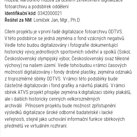
fotoarchivu a podsbírek oddělení
Identifikační kód:
0342000021
Řešitel za NM:
Lomíček Jan, Mgr., Ph.D.
Cílem projektu je v první řadě digitalizace fotoarchivu ODTVS.
V této podsbírce se jedná zejména o fond vzácných negativů.
Vedle toho budou digitalizovány i fotografie dokumentující
historický vývoj jednotlivých sportovních odvětví a spolků (Sokol,
Československý olympijský výbor, Československý svaz tělesné
výchovy) na našem území. Vedle toho budou v rámci časových
možností digitalizovány i fondy drobné plastiky, zejména odznaků
z trojrozměrné sbírky ODTVS. V rámci této podsbírky bude
částečně digitalizován i fond grafiky a návrhů plakátů. V rámci
sbírek ATVS projekt přispěje zejména k digitalizaci sbírky plakátů,
ale i dalších historicky cenných velkorozměrných
archiválií. Přínosem projektu bude možnost zpřístupnění
výsledků digitalizace široké odborné badatelské i laické
veřejnosti, stejně jako uchování informační funkce sbírkových
předmětů ve virtuálním rozhraní.