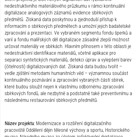
nedestruktivního materiálového průzkumu v rámci kontinuální
digitalizace analogových záznamů evidence sbírkových
předmětů. Získaná data poskytnou a zjednoduší přístup k
informacím o sbírkových předmětech a umožní jejich badatelské
zpracování a prezentaci. Ve vybraném segmentu fondu šperků a
varií a fondu malířských děl digitalizace zásadně zlepší možnost
určovat materiály ve sbírkách. Hlavním přínosem v této oblasti je
nedestruktivní identifikace materiálů, včetně aplikace pro
separaci syntetických materiálů, detekci úprav a vylepšení barev
(čitelnosti) digitalizovaných dat. Získaná data budou tvořit –
vedle zjištění metodami humanitních věd – významnou součást
kontinuálního poznávání a zpracování vybraných částí sbírek,
které budou sloužit nejen k vlastnímu odbornému zpracování
sbírkových fondů, ale nezbytně a podstatně také preventivnímu a
následnému restaurování sbírkových předmětů.
Název projektu:
Modernizace a rozšíření digitalizačního
pracoviště Oddělení dějin tělesné výchovy a sportu, Historického
muzea, Národního muzea za účelem zefektivnění digitalizace