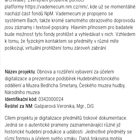
platformy https://vademecum.nm.cz/nm/, kde už se momentálně
nachází část fondů NpM. Vademecum je propojeno se
systémem Bach, takže kromě samotného obrazového doprovodu
jsou záznamy i textově popsány. Hlavním přínosem pro badatele
bude možnost tyto fondy prohlížet a vyhledávat v nich. Vzhledem
k tomu, že fyzickým kontaktem se předměty v různé míře
poškozují, virtuální prohlížení tomu zároveň zabrání.
Název projektu:
Obnova a rozšíření vybavení za účelem
digitalizace a prezentace podsbírek Hudebněhistorického
oddělení a Muzea Bedřicha Smetany, Českého muzea hudby,
Národního muzea
Identifikační kód:
0342000024
Řešitel za NM:
Gašparová Veronika, Mgr., DiS.
Cílem projektu je digitalizace předmětů tiskové dokumentace.
Jedná se o autentické prameny zaznamenávající různé již
historické hudební produkce a události. Jednotlivé předměty se
různí formou a účelem svého vzniku. Daná tiskovina mohla