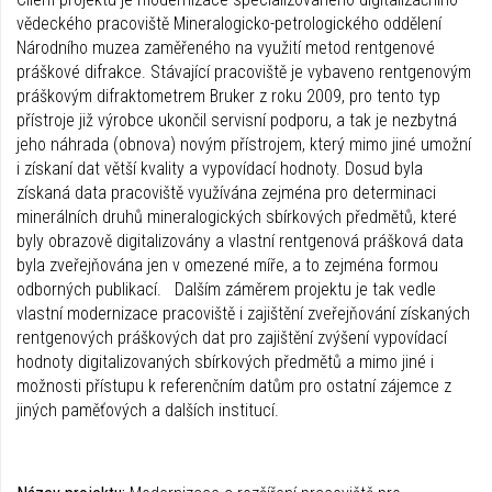
vědeckého pracoviště Mineralogicko-petrologického oddělení
Národního muzea zaměřeného na využití metod rentgenové
práškové difrakce. Stávající pracoviště je vybaveno rentgenovým
práškovým difraktometrem Bruker z roku 2009, pro tento typ
přístroje již výrobce ukončil servisní podporu, a tak je nezbytná
jeho náhrada (obnova) novým přístrojem, který mimo jiné umožní
i získaní dat větší kvality a vypovídací hodnoty. Dosud byla
získaná data pracoviště využívána zejména pro determinaci
minerálních druhů mineralogických sbírkových předmětů, které
byly obrazově digitalizovány a vlastní rentgenová prášková data
byla zveřejňována jen v omezené míře, a to zejména formou
odborných publikací. Dalším záměrem projektu je tak vedle
vlastní modernizace pracoviště i zajištění zveřejňování získaných
rentgenových práškových dat pro zajištění zvýšení vypovídací
hodnoty digitalizovaných sbírkových předmětů a mimo jiné i
možnosti přístupu k referenčním datům pro ostatní zájemce z
jiných paměťových a dalších institucí.