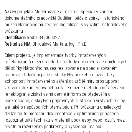
Název projektu:
Modernizace a rozšíření specializovaného
dokumentačního pracoviště Oddělení péče o sbírky Historického
muzea Národního muzea pro digitalizaci s využitím materiálového
průzkumu
Identifikační kód:
0342000022
Řešitel za NM:
Ohlídalová Martina, Ing., Ph.D.
Cílem projektu je implementace tvorby infračervených
reflektogramů mezi standartní metody dokumentace uměleckých
děl sbírky Národního muzea realizované na specializovaném
pracovišti Oddělení péče o sbírky Historického muzea. Díky
schopnosti infračerveného záření do určité míry prostupovat
vrstvami dokumentovaného díla je možné metodou infračervené
reflektografie získat velmi cenné informace především o
podkresbách, o skrytých přípravných či starších vrstvách malby,
ale také o nepůvodních přemalbách. Při průzkumu uměleckých
děl lze touto metodou dokumentace v optimálních případech
rozpoznat také techniku a materiál podkresby, nebo rozdíly mezi
prvotním rozvržením podkresby a výslednou malbou