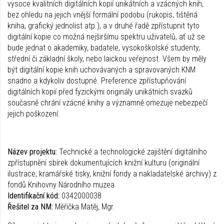
vysoce kvalitních digitálních kopií unikátních a vzácných knih,
bez ohledu na jejich vnější formální podobu (rukopis, tištěná
kniha, grafický jednolist atp.), a v druhé řadě zpřístupnit tyto
digitální kopie co možná nejširšímu spektru uživatelů, ať už se
bude jednat o akademiky, badatele, vysokoškolské studenty,
střední či základní školy, nebo laickou veřejnost. Všem by měly
být digitální kopie knih uchovávaných a spravovaných KNM
snadno a kdykoliv dostupné. Preference zpřístupňování
digitálních kopií před fyzickými originály unikátních svazků
současně chrání vzácné knihy a významně omezuje nebezpečí
jejich poškození.
Název projektu:
Technické a technologické zajištění digitálního
zpřístupnění sbírek dokumentujících knižní kulturu (originální
ilustrace, kramářské tisky, knižní fondy a nakladatelské archivy) z
fondů Knihovny Národního muzea
Identifikační kód:
0342000038
Řešitel za NM:
Měřička Matěj, Mgr.