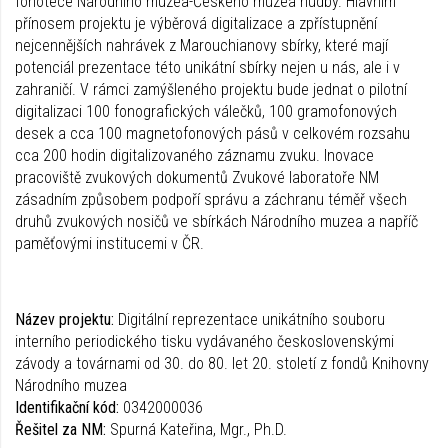
fonotéce Národního muzea-Českého muzea hudby. Hlavním
přínosem projektu je výběrová digitalizace a zpřístupnění
nejcennějších nahrávek z Marouchianovy sbírky, které mají
potenciál prezentace této unikátní sbírky nejen u nás, ale i v
zahraničí. V rámci zamýšleného projektu bude jednat o pilotní
digitalizaci 100 fonografických válečků, 100 gramofonových
desek a cca 100 magnetofonových pásů v celkovém rozsahu
cca 200 hodin digitalizovaného záznamu zvuku. Inovace
pracoviště zvukových dokumentů Zvukové laboratoře NM
zásadním způsobem podpoří správu a záchranu téměř všech
druhů zvukových nosičů ve sbírkách Národního muzea a napříč
paměťovými institucemi v ČR.
Název projektu:
Digitální reprezentace unikátního souboru
interního periodického tisku vydávaného československými
závody a továrnami od 30. do 80. let 20. století z fondů Knihovny
Národního muzea
Identifikační kód:
0342000036
Řešitel za NM:
Spurná Kateřina, Mgr., Ph.D.