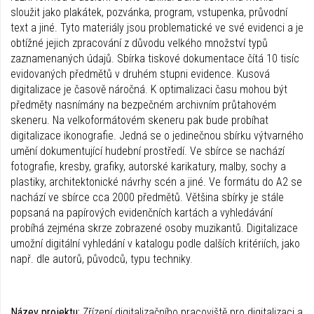
sloužit jako plakátek, pozvánka, program, vstupenka, průvodní
text a jiné. Tyto materiály jsou problematické ve své evidenci a je
obtížné jejich zpracování z důvodu velkého množství typů
zaznamenaných údajů. Sbírka tiskové dokumentace čítá 10 tisíc
evidovaných předmětů v druhém stupni evidence. Kusová
digitalizace je časově náročná. K optimalizaci času mohou být
předměty nasnímány na bezpečném archivním průtahovém
skeneru. Na velkoformátovém skeneru pak bude probíhat
digitalizace ikonografie. Jedná se o jedinečnou sbírku výtvarného
umění dokumentující hudební prostředí. Ve sbírce se nachází
fotografie, kresby, grafiky, autorské karikatury, malby, sochy a
plastiky, architektonické návrhy scén a jiné. Ve formátu do A2 se
nachází ve sbírce cca 2000 předmětů. Většina sbírky je stále
popsaná na papírových evidenčních kartách a vyhledávání
probíhá zejména skrze zobrazené osoby muzikantů. Digitalizace
umožní digitální vyhledání v katalogu podle dalších kritériích, jako
např. dle autorů, původců, typu techniky.
Název projektu:
Zřízení digitalizačního pracoviště pro digitalizaci a