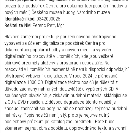
prezentaci podsbírek Centra pro dokumentaci populární hudby a
nových médií, Českého muzea hudby, Národního muzea
Identifikační kód:
0342000025
Řešitel za NM:
Ferenc Petr, Mgr.
Hlavním záměrem projektu je pořízení nového přístrojového
vybavení za účelem digitalizace podsbírek Centra pro
dokumentaci populární hudby a nových médií a vytvoření
digitalizačního pracoviště v Litoměřicích, kde jsou veškeré
sbírkové předměty uloženy v prostorách depozitáře. Na
pracovišti v Litoměřicích momentálně není k dispozici odpovídající
přístrojové vybavení k digitalizaci. V roce 2024 je plánovaná
digitaliazce 1000 CD. Digitalizace těchto nosičů je důležitá z
důvodu záchrany nahraných dat, zvláště u vypálených CD. V
současných akvizicích je získáván hudební materiál skládající se
z CD a DVD nosičích. Z důvodu degradace těchto nosičů je
žádoucí zachránit soubory, na níž se nacházejí zejména hudební
nahrávky. Popis nosičů není jistý, proto je nejprve nutný
poslechový průzkum při katalogizaci předmětu. Poté bude
skenerem sejmut obraz bookletu, doprovodného textu a svrchní