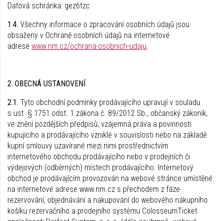
Datová schránka: gez6tzc
1.4.
Všechny informace o zpracování osobních údajů jsou
obsaženy v Ochraně osobních údajů na internetové
adrese
www.nm.cz/ochrana-osobnich-udaju
.
2. OBECNÁ USTANOVENÍ
2.1.
Tyto obchodní podmínky prodávajícího upravují v souladu
s ust. § 1751 odst. 1 zákona č. 89/2012 Sb., občanský zákoník,
ve znění pozdějších předpisů, vzájemná práva a povinnosti
kupujícího a prodávajícího vzniklé v souvislosti nebo na základě
kupní smlouvy uzavírané mezi nimi prostřednictvím
internetového obchodu prodávajícího nebo v prodejních či
výdejových (odběrných) místech prodávajícího. Internetový
obchod je prodávajícím provozován na webové stránce umístěné
na internetové adrese www.nm.cz s přechodem z fáze
rezervování, objednávání a nakupování do webového nákupního
košíku rezervačního a prodejního systému ColosseumTicket