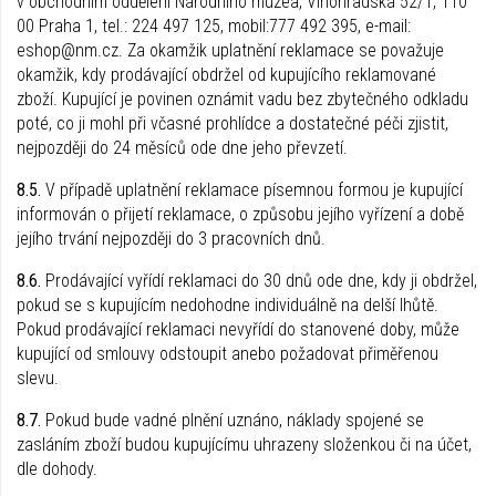
v obchodním oddělení Národního muzea, Vinohradská 52/1, 110
00 Praha 1, tel.: 224 497 125, mobil:777 492 395, e-mail:
eshop@nm.cz. Za okamžik uplatnění reklamace se považuje
okamžik, kdy prodávající obdržel od kupujícího reklamované
zboží. Kupující je povinen oznámit vadu bez zbytečného odkladu
poté, co ji mohl při včasné prohlídce a dostatečné péči zjistit,
nejpozději do 24 měsíců ode dne jeho převzetí.
8.5.
V případě uplatnění reklamace písemnou formou je kupující
informován o přijetí reklamace, o způsobu jejího vyřízení a době
jejího trvání nejpozději do 3 pracovních dnů.
8.6.
Prodávající vyřídí reklamaci do 30 dnů ode dne, kdy ji obdržel,
pokud se s kupujícím nedohodne individuálně na delší lhůtě.
Pokud prodávající reklamaci nevyřídí do stanovené doby, může
kupující od smlouvy odstoupit anebo požadovat přiměřenou
slevu.
8.7.
Pokud bude vadné plnění uznáno, náklady spojené se
zasláním zboží budou kupujícímu uhrazeny složenkou či na účet,
dle dohody.