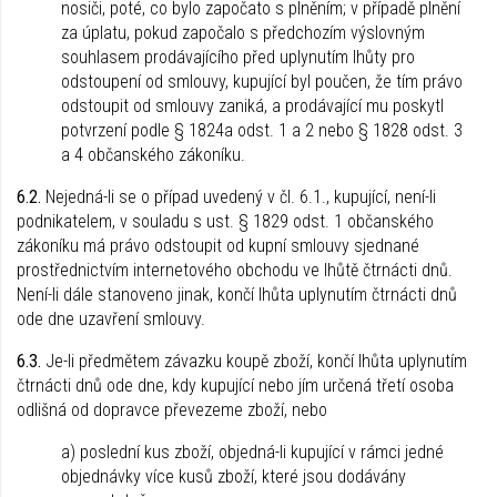
nosiči, poté, co bylo započato s plněním; v případě plnění
za úplatu, pokud započalo s předchozím výslovným
souhlasem prodávajícího před uplynutím lhůty pro
odstoupení od smlouvy, kupující byl poučen, že tím právo
odstoupit od smlouvy zaniká, a prodávající mu poskytl
potvrzení podle § 1824a odst. 1 a 2 nebo § 1828 odst. 3
a 4 občanského zákoníku.
6.2.
Nejedná-li se o případ uvedený v čl. 6.1., kupující, není-li
podnikatelem, v souladu s ust. § 1829 odst. 1 občanského
zákoníku má právo odstoupit od kupní smlouvy sjednané
prostřednictvím internetového obchodu ve lhůtě čtrnácti dnů.
Není-li dále stanoveno jinak, končí lhůta uplynutím čtrnácti dnů
ode dne uzavření smlouvy.
6.3.
Je-li předmětem závazku koupě zboží, končí lhůta uplynutím
čtrnácti dnů ode dne, kdy kupující nebo jím určená třetí osoba
odlišná od dopravce převezeme zboží, nebo
a) poslední kus zboží, objedná-li kupující v rámci jedné
objednávky více kusů zboží, které jsou dodávány