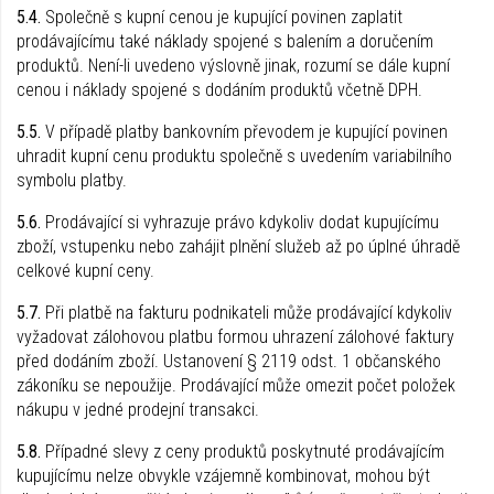
5.4.
Společně s kupní cenou je kupující povinen zaplatit
prodávajícímu také náklady spojené s balením a doručením
produktů. Není-li uvedeno výslovně jinak, rozumí se dále kupní
cenou i náklady spojené s dodáním produktů včetně DPH.
5.5.
V případě platby bankovním převodem je kupující povinen
uhradit kupní cenu produktu společně s uvedením variabilního
symbolu platby.
5.6.
Prodávající si vyhrazuje právo kdykoliv dodat kupujícímu
zboží, vstupenku nebo zahájit plnění služeb až po úplné úhradě
celkové kupní ceny.
5.7.
Při platbě na fakturu podnikateli může prodávající kdykoliv
vyžadovat zálohovou platbu formou uhrazení zálohové faktury
před dodáním zboží. Ustanovení § 2119 odst. 1 občanského
zákoníku se nepoužije. Prodávající může omezit počet položek
nákupu v jedné prodejní transakci.
5.8.
Případné slevy z ceny produktů poskytnuté prodávajícím
kupujícímu nelze obvykle vzájemně kombinovat, mohou být