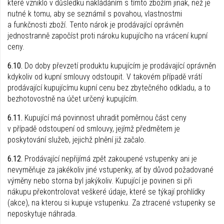
které vzniklo v důsledku nakládáním s tímto zbožím jinak, než je
nutné k tomu, aby se seznámil s povahou, vlastnostmi
a funkčnosti zboží. Tento nárok je prodávající oprávněn
jednostranně započíst proti nároku kupujícího na vrácení kupní
ceny.
6.10.
Do doby převzetí produktu kupujícím je prodávající oprávněn
kdykoliv od kupní smlouvy odstoupit. V takovém případě vrátí
prodávající kupujícímu kupní cenu bez zbytečného odkladu, a to
bezhotovostně na účet určený kupujícím.
6.11.
Kupující má povinnost uhradit poměrnou část ceny
v případě odstoupení od smlouvy, jejímž předmětem je
poskytování služeb, jejichž plnění již začalo.
6.12.
Prodávající nepřijímá zpět zakoupené vstupenky ani je
nevyměňuje za jakékoliv jiné vstupenky, ať by důvod požadované
výměny nebo storna byl jakýkoliv. Kupující je povinen si při
nákupu překontrolovat veškeré údaje, které se týkají prohlídky
(akce), na kterou si kupuje vstupenku. Za ztracené vstupenky se
neposkytuje náhrada.