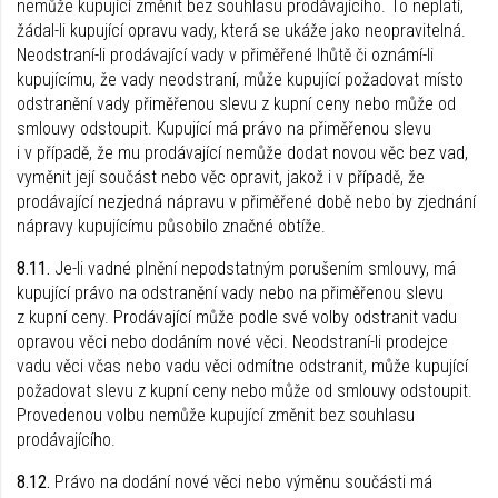
nemůže kupující změnit bez souhlasu prodávajícího. To neplatí,
žádal-li kupující opravu vady, která se ukáže jako neopravitelná.
Neodstraní-li prodávající vady v přiměřené lhůtě či oznámí-li
kupujícímu, že vady neodstraní, může kupující požadovat místo
odstranění vady přiměřenou slevu z kupní ceny nebo může od
smlouvy odstoupit. Kupující má právo na přiměřenou slevu
i v případě, že mu prodávající nemůže dodat novou věc bez vad,
vyměnit její součást nebo věc opravit, jakož i v případě, že
prodávající nezjedná nápravu v přiměřené době nebo by zjednání
nápravy kupujícímu působilo značné obtíže.
8.11.
Je-li vadné plnění nepodstatným porušením smlouvy, má
kupující právo na odstranění vady nebo na přiměřenou slevu
z kupní ceny. Prodávající může podle své volby odstranit vadu
opravou věci nebo dodáním nové věci. Neodstraní-li prodejce
vadu věci včas nebo vadu věci odmítne odstranit, může kupující
požadovat slevu z kupní ceny nebo může od smlouvy odstoupit.
Provedenou volbu nemůže kupující změnit bez souhlasu
prodávajícího.
8.12.
Právo na dodání nové věci nebo výměnu součásti má