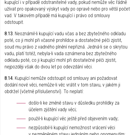
kupující i v případě odstranitelné vady, pokud nemůže věc řádně
užívat pro opakovaný výskyt vady po opravě nebo pro větší počet
vad. V takovém případě má kupující i právo od smlouvy
odstoupit.
8.13.
Neoznámil-li kupující vadu včas a bez zbytečného odkladu
poté, co ji mohl při včasné prohlídce a dostatečné péči zjistit,
soud mu právo z vadného plnění nepřizná. Jedná-li se o skrytou
vadu, platí totéž, nebyla-li vada oznámena bez zbytečného
odkladu poté, co ji kupující mohl při dostatečné péči zjistit,
nejpozději však do dvou let po odevzdání věci.
8.14.
Kupující nemůže odstoupit od smlouvy ani požadovat
dodání nové věci, nemůže-li věc vrátit v tom stavu, v jakém ji
obdržel (včetně příslušenství). To neplatí:
došlo-li ke změně stavu v důsledku prohlídky za
účelem zjištění vady věci;
použil-li kupující věc ještě před objevením vady;
nezpůsobil-li kupující nemožnost vrácení věci
v nezměněném stavu jednáním nebo opomenutím;