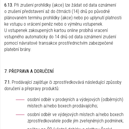
6.13.
Při zrušení prohlídky (akce) lze žádat od data oznámení
o zrušení představení až do čtrnácti (14) dnů po původně
plánovaném termínu prohlídky (akce) nebo po uplynutí platnosti
ke vstupu o vrácení peněz nebo o výměnu vstupenek.
U vstupenek zakoupených kartou online probíhá vracení
vstupného automaticky do 14 dnů od data oznámení zrušení
pomocí návratové transakce prostřednictvím zabezpečené
platební brány.
7. PŘEPRAVA A DORUČENÍ
7.1.
Prodávající zajišťuje či zprostředkovává následující způsoby
doručení a přepravy produktů:
osobní odběr v prodejních a výdejových (odběrných)
místech a/nebo boxech prodávajícího;
osobní odběr ve výdejových místech a/nebo boxech
zprostředkovatele podle jím zveřejněných podmínek;