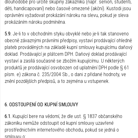
dlouhodobé pro určité skupiny zákazníků (např. senioři, studenti,
děti, handicapovaní) nebo časově omezené (akční). Kustodi jsou
oprávněni vyžadovat prokázání nároku na slevu, pokud je sleva
prokázáním nároku podmíněna.
5.9.
Je-li to v obchodním styku obvyklé nebo je-li tak stanoveno
obecně závaznými právními předpisy, vystaví prodávající ohledně
plateb prováděných na základě kupní smlouvy kupujícímu daňový
doklad. Prodávající je plátcem DPH. Daňový doklad prodávající
vystaví a zasílá současně se zbožím kupujícímu. U některých
produktů je prodávající osvobozen od uplatnění DPH podle § 61
písm. e) zákona č. 235/2004 Sb., o dani z přidané hodnoty, ve
znění pozdějších předpisů, a to zejména u vstupenek.
6. ODSTOUPENÍ OD KUPNÍ SMLOUVY
6.1.
Kupující bere na vědomí, že dle ust. § 1837 občanského
zákoníku nemůže odstoupit od kupní smlouvy uzavřené
prostřednictvím internetového obchodu, pokud se jedná o
smlouvu o: