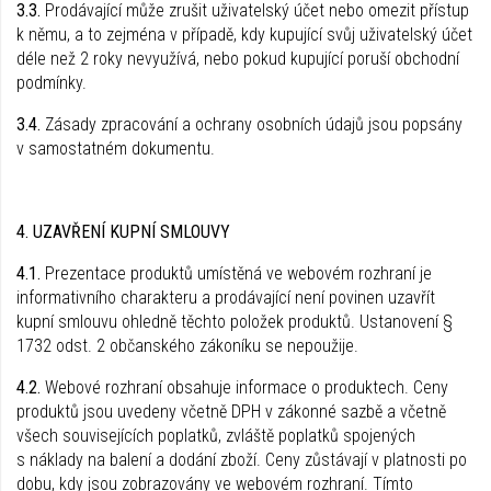
3.3.
Prodávající může zrušit uživatelský účet nebo omezit přístup
k němu, a to zejména v případě, kdy kupující svůj uživatelský účet
déle než 2 roky nevyužívá, nebo pokud kupující poruší obchodní
podmínky.
3.4.
Zásady zpracování a ochrany osobních údajů jsou popsány
v samostatném dokumentu.
4. UZAVŘENÍ KUPNÍ SMLOUVY
4.1.
Prezentace produktů umístěná ve webovém rozhraní je
informativního charakteru a prodávající není povinen uzavřít
kupní smlouvu ohledně těchto položek produktů. Ustanovení §
1732 odst. 2 občanského zákoníku se nepoužije.
4.2.
Webové rozhraní obsahuje informace o produktech. Ceny
produktů jsou uvedeny včetně DPH v zákonné sazbě a včetně
všech souvisejících poplatků, zvláště poplatků spojených
s náklady na balení a dodání zboží. Ceny zůstávají v platnosti po
dobu, kdy jsou zobrazovány ve webovém rozhraní. Tímto