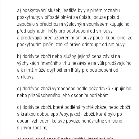
a) poskytování služeb, jestliže byly v plném rozsahu
poskytnuty; v případě plnění za úplatu, pouze pokud
započalo s předchozím výslovným souhlasem kupujícího
před uplynutím lhůty pro odstoupení od smlouvy
a prodávající před uzavřením smlouvy poučil kupujícího, že
poskytnutím plnění zaniká právo odstoupit od smlouvy;
b) dodávce zboží nebo služby, jejichž cena závisí na
výchylkách finančního trhu nezávisle na vůli prodávajícího
a k nimž může dojít během lhůty pro odstoupení od
smlouvy;
c) dodávce zboží vyrobeného podle požadavků kupujícího
nebo přizpůsobeného jeho osobním potřebám;
d) dodávce zboží, které podléhá rychlé zkáze, nebo zboží
s krátkou dobou spotřeby, jakož i zboží, které bylo po
dodání vzhledem ke své povaze nenávratně smíseno
s jiným zbožím;