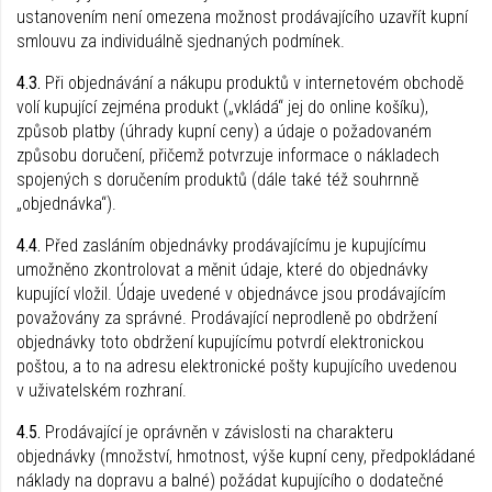
ustanovením není omezena možnost prodávajícího uzavřít kupní
smlouvu za individuálně sjednaných podmínek.
4.3.
Při objednávání a nákupu produktů v internetovém obchodě
volí kupující zejména produkt („vkládá“ jej do online košíku),
způsob platby (úhrady kupní ceny) a údaje o požadovaném
způsobu doručení, přičemž potvrzuje informace o nákladech
spojených s doručením produktů (dále také též souhrnně
„objednávka“).
4.4.
Před zasláním objednávky prodávajícímu je kupujícímu
umožněno zkontrolovat a měnit údaje, které do objednávky
kupující vložil. Údaje uvedené v objednávce jsou prodávajícím
považovány za správné. Prodávající neprodleně po obdržení
objednávky toto obdržení kupujícímu potvrdí elektronickou
poštou, a to na adresu elektronické pošty kupujícího uvedenou
v uživatelském rozhraní.
4.5.
Prodávající je oprávněn v závislosti na charakteru
objednávky (množství, hmotnost, výše kupní ceny, předpokládané
náklady na dopravu a balné) požádat kupujícího o dodatečné