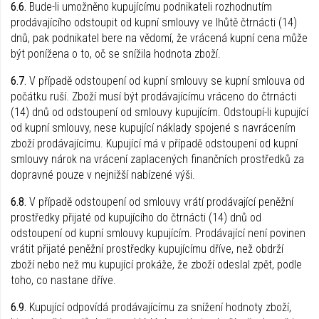
6.6.
Bude-li umožněno kupujícímu podnikateli rozhodnutím
prodávajícího odstoupit od kupní smlouvy ve lhůtě čtrnácti (14)
dnů, pak podnikatel bere na vědomí, že vrácená kupní cena může
být ponížena o to, oč se snížila hodnota zboží.
6.7.
V případě odstoupení od kupní smlouvy se kupní smlouva od
počátku ruší. Zboží musí být prodávajícímu vráceno do čtrnácti
(14) dnů od odstoupení od smlouvy kupujícím. Odstoupí-li kupující
od kupní smlouvy, nese kupující náklady spojené s navrácením
zboží prodávajícímu. Kupující má v případě odstoupení od kupní
smlouvy nárok na vrácení zaplacených finančních prostředků za
dopravné pouze v nejnižší nabízené výši.
6.8.
V případě odstoupení od smlouvy vrátí prodávající peněžní
prostředky přijaté od kupujícího do čtrnácti (14) dnů od
odstoupení od kupní smlouvy kupujícím. Prodávající není povinen
vrátit přijaté peněžní prostředky kupujícímu dříve, než obdrží
zboží nebo než mu kupující prokáže, že zboží odeslal zpět, podle
toho, co nastane dříve.
6.9.
Kupující odpovídá prodávajícímu za snížení hodnoty zboží,