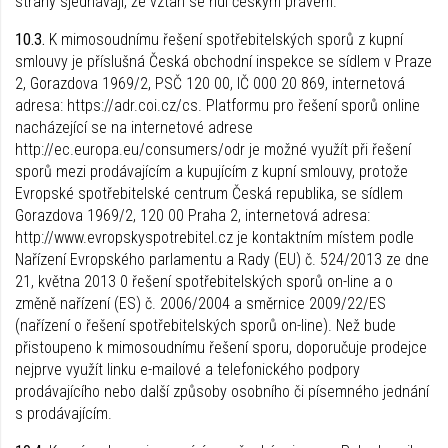
strany sjednávají, že vztah se řídí českým právem.
10.3.
K mimosoudnímu řešení spotřebitelských sporů z kupní
smlouvy je příslušná Česká obchodní inspekce se sídlem v Praze
2, Gorazdova 1969/2, PSČ 120 00, IČ 000 20 869, internetová
adresa: https://adr.coi.cz/cs. Platformu pro řešení sporů online
nacházející se na internetové adrese
http://ec.europa.eu/consumers/odr je možné využít při řešení
sporů mezi prodávajícím a kupujícím z kupní smlouvy, protože
Evropské spotřebitelské centrum Česká republika, se sídlem
Gorazdova 1969/2, 120 00 Praha 2, internetová adresa:
http://www.evropskyspotrebitel.cz je kontaktním místem podle
Nařízení Evropského parlamentu a Rady (EU) č. 524/2013 ze dne
21, května 2013 0 řešení spotřebitelských sporů on-line a o
změně nařízení (ES) č. 2006/2004 a směrnice 2009/22/ES
(nařízení o řešení spotřebitelských sporů on-line). Než bude
přistoupeno k mimosoudnímu řešení sporu, doporučuje prodejce
nejprve využít linku e-mailové a telefonického podpory
prodávajícího nebo další způsoby osobního či písemného jednání
s prodávajícím.