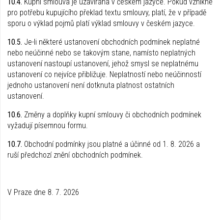
10.4.
Kupní smlouva je uzavírána v českém jazyce. Pokud vznikne
pro potřebu kupujícího překlad textu smlouvy, platí, že v případě
sporu o výklad pojmů platí výklad smlouvy v českém jazyce.
10.5.
Je-li některé ustanovení obchodních podmínek neplatné
nebo neúčinné nebo se takovým stane, namísto neplatných
ustanovení nastoupí ustanovení, jehož smysl se neplatnému
ustanovení co nejvíce přibližuje. Neplatností nebo neúčinností
jednoho ustanovení není dotknuta platnost ostatních
ustanovení.
10.6.
Změny a doplňky kupní smlouvy či obchodních podmínek
vyžadují písemnou formu.
10.7.
Obchodní podmínky jsou platné a účinné od 1. 8. 2026 a
ruší předchozí znění obchodních podmínek.
V Praze dne 8. 7. 2026