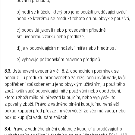
povahu produktu,
b) hodí se k účelu, který pro jeho použití prodávající uvádí
nebo ke kterému se produkt tohoto druhu obvykle používá,
c) odpovídá jakostí nebo provedením případně
smluvenému vzorku nebo předloze,
d) je v odpovídajícím množství, míře nebo hmotnosti,
e) vyhovuje požadavkům právních předpisů.
8.3.
Ustanovení uvedená v čl. 8.2. obchodních podmínek se
nepoužijí u produktu prodávaného za nižší cenu kvůli vadě, kvůli
opotřebení způsobenému jeho obvyklým užíváním, u použitého
zboží kvůli vadě odpovídající míře používání nebo opotřebení,
kterou zboží mělo při převzetí kupujícím, nebo vyplývá-li to
z povahy zboží. Právo z vadného plnění kupujícímu nenáleží,
pokud kupující před převzetím věci věděl, že věc má vadu, nebo
pokud kupující vadu sám způsobil.
8.4.
Práva z vadného plnění uplatňuje kupující u prodávajícího