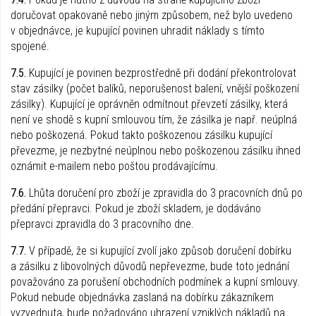
doručovat opakovaně nebo jiným způsobem, než bylo uvedeno
v objednávce, je kupující povinen uhradit náklady s tímto
spojené.
7.5.
Kupující je povinen bezprostředně při dodání překontrolovat
stav zásilky (počet balíků, neporušenost balení, vnější poškození
zásilky). Kupující je oprávněn odmítnout převzetí zásilky, která
není ve shodě s kupní smlouvou tím, že zásilka je např. neúplná
nebo poškozená. Pokud takto poškozenou zásilku kupující
převezme, je nezbytné neúplnou nebo poškozenou zásilku ihned
oznámit e-mailem nebo poštou prodávajícímu.
7.6.
Lhůta doručení pro zboží je zpravidla do 3 pracovních dnů po
předání přepravci. Pokud je zboží skladem, je dodáváno
přepravci zpravidla do 3 pracovního dne.
7.7.
V případě, že si kupující zvolí jako způsob doručení dobírku
a zásilku z libovolných důvodů nepřevezme, bude toto jednání
považováno za porušení obchodních podmínek a kupní smlouvy.
Pokud nebude objednávka zaslaná na dobírku zákazníkem
vyzvednuta, bude požadováno uhrazení vzniklých nákladů na