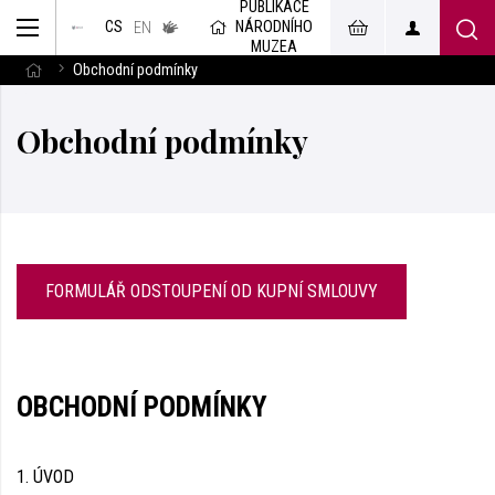
PUBLIKACE
muzeum
NÁRODNÍHO
CS
v českém
EN
znakovém
MUZEA
jazyce
Obchodní podmínky
Obchodní podmínky
FORMULÁŘ ODSTOUPENÍ OD KUPNÍ SMLOUVY
OBCHODNÍ PODMÍNKY
1. ÚVOD