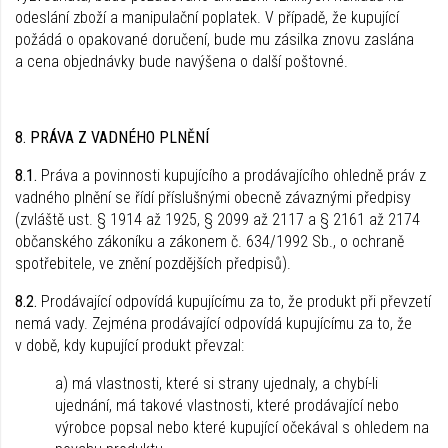
odeslání zboží a manipulační poplatek. V případě, že kupující
požádá o opakované doručení, bude mu zásilka znovu zaslána
a cena objednávky bude navýšena o další poštovné.
8. PRÁVA Z VADNÉHO PLNĚNÍ
8.1.
Práva a povinnosti kupujícího a prodávajícího ohledně práv z
vadného plnění se řídí příslušnými obecně závaznými předpisy
(zvláště ust. § 1914 až 1925, § 2099 až 2117 a § 2161 až 2174
občanského zákoníku a zákonem č. 634/1992 Sb., o ochraně
spotřebitele, ve znění pozdějších předpisů).
8.2.
Prodávající odpovídá kupujícímu za to, že produkt při převzetí
nemá vady. Zejména prodávající odpovídá kupujícímu za to, že
v době, kdy kupující produkt převzal:
a) má vlastnosti, které si strany ujednaly, a chybí-li
ujednání, má takové vlastnosti, které prodávající nebo
výrobce popsal nebo které kupující očekával s ohledem na