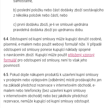
samostatně,
b) poslední položku nebo část dodávky zboží sestávajícího
z několika položek nebo částí, nebo
c) první dodávku zboží, je-li ve smlouvě ujednána
pravidelná dodávka zboží po ujednanou dobu.
6.4.
Odstoupení od kupní smlouvy může kupující doručit osobně,
písemně, e-mailem nebo použít webový formulář níže. V případě
odstoupení od smlouvy ponese kupující náklady spojené
s navrácením zboží. Kupující může použít
přiložený vzorový
formulář
pro odstoupení od smlouvy, není to však jeho
povinností.
6.5.
Pokud dojde nákupem produktů k uzavření kupní smlouvy
v prodejním nebo výdejovém (odběrním) místě prodávajícího jen
na základě předchozí rezervace v internetovém obchodě, e-
mailem nebo telefonicky (bez uzavření kupní smlouvy
v internetovém obchodě) nebo bez jakékoliv předchozí
rezervace, nemůže kupující od kupní smlouvy odstoupit.