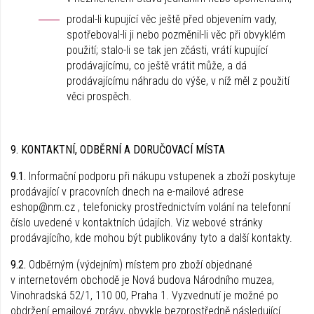
prodal-li kupující věc ještě před objevením vady,
spotřeboval-li ji nebo pozměnil-li věc při obvyklém
použití; stalo-li se tak jen zčásti, vrátí kupující
prodávajícímu, co ještě vrátit může, a dá
prodávajícímu náhradu do výše, v níž měl z použití
věci prospěch.
9. KONTAKTNÍ, ODBĚRNÍ A DORUČOVACÍ MÍSTA
9.1.
Informační podporu při nákupu vstupenek a zboží poskytuje
prodávající v pracovních dnech na e-mailové adrese
eshop@nm.cz , telefonicky prostřednictvím volání na telefonní
číslo uvedené v kontaktních údajích. Viz webové stránky
prodávajícího, kde mohou být publikovány tyto a další kontakty.
9.2.
Odběrným (výdejním) místem pro zboží objednané
v internetovém obchodě je Nová budova Národního muzea,
Vinohradská 52/1, 110 00, Praha 1. Vyzvednutí je možné po
obdržení emailové zprávy, obvykle bezprostředně následující