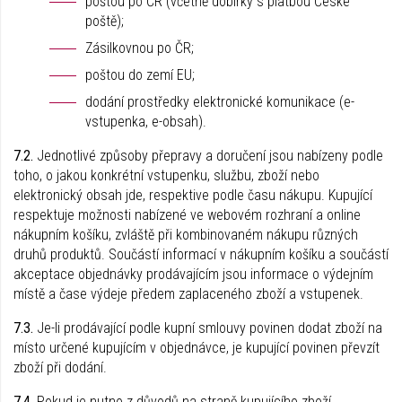
poštou po ČR (včetně dobírky s platbou České
poště);
Zásilkovnou po ČR;
poštou do zemí EU;
dodání prostředky elektronické komunikace (e-
vstupenka, e-obsah).
7.2.
Jednotlivé způsoby přepravy a doručení jsou nabízeny podle
toho, o jakou konkrétní vstupenku, službu, zboží nebo
elektronický obsah jde, respektive podle času nákupu. Kupující
respektuje možnosti nabízené ve webovém rozhraní a online
nákupním košíku, zvláště při kombinovaném nákupu různých
druhů produktů. Součástí informací v nákupním košíku a součástí
akceptace objednávky prodávajícím jsou informace o výdejním
místě a čase výdeje předem zaplaceného zboží a vstupenek.
7.3.
Je-li prodávající podle kupní smlouvy povinen dodat zboží na
místo určené kupujícím v objednávce, je kupující povinen převzít
zboží při dodání.
7.4.
Pokud je nutno z důvodů na straně kupujícího zboží