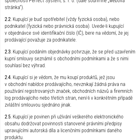
společnosti Perfect System, s. r. o. (dále souhrnně „webová
stránka“).
2.2.
Kupující je buď spotřebitel (vždy fyzická osoba), nebo
podnikatel (fyzická nebo právnická osoba). Uvede-li kupující
v objednávce své identifikační číslo (IČ), bere na vědomí, že jej
prodávající považuje za podnikatele.
2.3.
Kupující podáním objednávky potvrzuje, že se před uzavřením
kupní smlouvy seznámil s obchodními podmínkami a že s nimi
souhlasí bez výhrad.
2.4.
Kupující si je vědom, že mu koupí produktů, jež jsou
v obchodní nabídce prodávajícího, nevznikají žádná práva na
používání registrovaných značek, obchodních názvů a firemních
log prodávajícího nebo třetích stran, není-li v konkrétním případě
zvláštní smlouvou sjednáno jinak.
2.5.
Kupující je povinen při užívání veškerého elektronického
obsahu dodržovat povinnosti stanovené právními předpisy
upravujícími autorská díla a licenčními podmínkami daného
produktu.