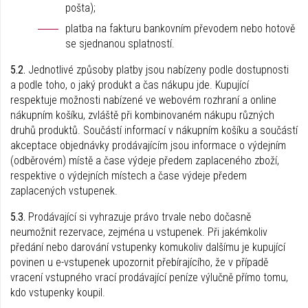
pošta);
platba na fakturu bankovním převodem nebo hotově
se sjednanou splatností.
5.2.
Jednotlivé způsoby platby jsou nabízeny podle dostupnosti
a podle toho, o jaký produkt a čas nákupu jde. Kupující
respektuje možnosti nabízené ve webovém rozhraní a online
nákupním košíku, zvláště při kombinovaném nákupu různých
druhů produktů. Součástí informací v nákupním košíku a součástí
akceptace objednávky prodávajícím jsou informace o výdejním
(odběrovém) místě a čase výdeje předem zaplaceného zboží,
respektive o výdejních místech a čase výdeje předem
zaplacených vstupenek.
5.3.
Prodávající si vyhrazuje právo trvale nebo dočasně
neumožnit rezervace, zejména u vstupenek. Při jakémkoliv
předání nebo darování vstupenky komukoliv dalšímu je kupující
povinen u e-vstupenek upozornit přebírajícího, že v případě
vracení vstupného vrací prodávající peníze výlučně přímo tomu,
kdo vstupenky koupil.