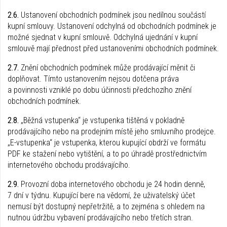
2.6.
Ustanovení obchodních podmínek jsou nedílnou součástí
kupní smlouvy. Ustanovení odchylná od obchodních podmínek je
možné sjednat v kupní smlouvě. Odchylná ujednání v kupní
smlouvě mají přednost před ustanoveními obchodních podmínek.
2.7.
Znění obchodních podmínek může prodávající měnit či
doplňovat. Tímto ustanovením nejsou dotčena práva
a povinnosti vzniklé po dobu účinnosti předchozího znění
obchodních podmínek.
2.8.
„Běžná vstupenka“ je vstupenka tištěná v pokladně
prodávajícího nebo na prodejním místě jeho smluvního prodejce.
„E-vstupenka“ je vstupenka, kterou kupující obdrží ve formátu
PDF ke stažení nebo vytištění, a to po úhradě prostřednictvím
internetového obchodu prodávajícího.
2.9.
Provozní doba internetového obchodu je 24 hodin denně,
7 dní v týdnu. Kupující bere na vědomí, že uživatelský účet
nemusí být dostupný nepřetržitě, a to zejména s ohledem na
nutnou údržbu vybavení prodávajícího nebo třetích stran.