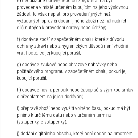
e) neodkladné opravě nebo údržbě, která má být
provedena v místě určeném kupujícím na jeho výslovnou
žádost; to však neplatí pro provedení jiných než
vyžádaných oprav či dodání jiného zboží než náhradních
dílů nutných k provedení opravy nebo údržby;
f) dodávce zboží v zapečetěném obalu, které z důvodu
ochrany zdraví nebo z hygienických důvodů není vhodné
vrátit poté, co jej kupující porušil;
g) dodávce zvukové nebo obrazové nahrávky nebo
počítačového programu v zapečetěném obalu, pokud jej
kupující porušil;
h) dodávce novin, periodik nebo časopisů s výjimkou smluv
o předplatném na jejich dodávání;
i) přepravě zboží nebo využití volného času, pokud má být
plněno k určitému datu nebo v určeném termínu
(vstupenky, e-vstupenky);
j) dodání digitálního obsahu, který není dodán na hmotném