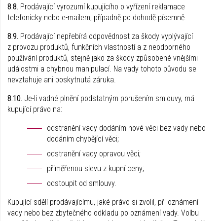
8.8.
Prodávající vyrozumí kupujícího o vyřízení reklamace
telefonicky nebo e-mailem, případně po dohodě písemně.
8.9.
Prodávající nepřebírá odpovědnost za škody vyplývající
z provozu produktů, funkčních vlastností a z neodborného
používání produktů, stejně jako za škody způsobené vnějšími
událostmi a chybnou manipulací. Na vady tohoto původu se
nevztahuje ani poskytnutá záruka.
8.10.
Je-li vadné plnění podstatným porušením smlouvy, má
kupující právo na:
odstranění vady dodáním nové věci bez vady nebo
dodáním chybějící věci;
odstranění vady opravou věci;
přiměřenou slevu z kupní ceny;
odstoupit od smlouvy.
Kupující sdělí prodávajícímu, jaké právo si zvolil, při oznámení
vady nebo bez zbytečného odkladu po oznámení vady. Volbu