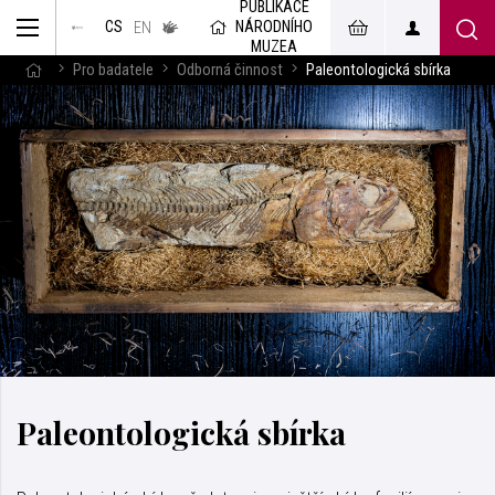
PUBLIKACE
muzeum
NÁRODNÍHO
CS
v českém
EN
znakovém
MUZEA
jazyce
Pro badatele
Odborná činnost
Paleontologická sbírka
Paleontologická sbírka