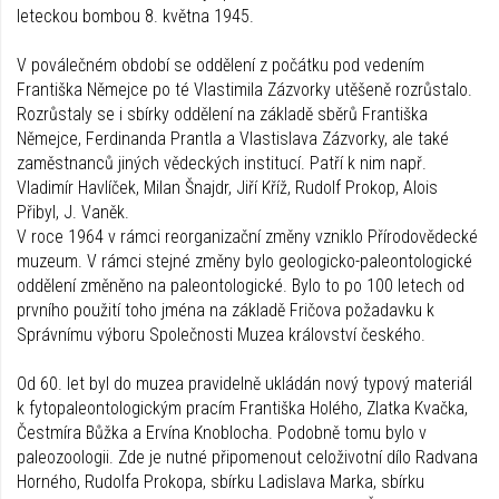
leteckou bombou 8. května 1945.
V poválečném období se oddělení z počátku pod vedením
Františka Němejce po té Vlastimila Zázvorky utěšeně rozrůstalo.
Rozrůstaly se i sbírky oddělení na základě sběrů Františka
Němejce, Ferdinanda Prantla a Vlastislava Zázvorky, ale také
zaměstnanců jiných vědeckých institucí. Patří k nim např.
Vladimír Havlíček, Milan Šnajdr, Jiří Kříž, Rudolf Prokop, Alois
Přibyl, J. Vaněk.
V roce 1964 v rámci reorganizační změny vzniklo Přírodovědecké
muzeum. V rámci stejné změny bylo geologicko-paleontologické
oddělení změněno na paleontologické. Bylo to po 100 letech od
prvního použití toho jména na základě Fričova požadavku k
Správnímu výboru Společnosti Muzea království českého.
Od 60. let byl do muzea pravidelně ukládán nový typový materiál
k fytopaleontologickým pracím Františka Holého, Zlatka Kvačka,
Čestmíra Bůžka a Ervína Knoblocha. Podobně tomu bylo v
paleozoologii. Zde je nutné připomenout celoživotní dílo Radvana
Horného, Rudolfa Prokopa, sbírku Ladislava Marka, sbírku