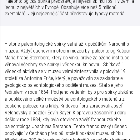
Paleontologická sbírka představuje největší sbírku fosilií v zemi a
jednu z největších v Evropě. Obsahuje více než 5 milionů
exemplářů. Její nejcennější část představuje typový materiál.
Historie paleontologické sbírky sahá až k počátkům Národního
muzea. Vždyť duchovním otcem muzea byl paleontolog Kašpar
Maria hrabě Sternberg, který do vínku právě založené instituce
věnoval všechny své sbírky i vědeckou knihovnu. Sbírková i
vědecká aktivita se v muzeu velmi zintenzivnila v polovině 19.
století za Antonína Friče, který je považován za zakladatele
geologicko-paleontologického oddělení muzea. Stal se jeho
ředitelem v roce 1864. Pod jeho vedením bylo pro sbírky získáno
a publikováno velké množství paleontologického materiálu z
českého paleozoika a křídy. Křídovou flóru zpracovali Josef
Velenovský a později Edvín Bayer. K opravdu zásadnímu daru
došlo v roce 1884, kdy byla otevřena závěť francouzského
paleontologa Joachima Barranda. Tento francouzský učenec
pobývající v Čechách přes půl století odkázal muzeu sbírku