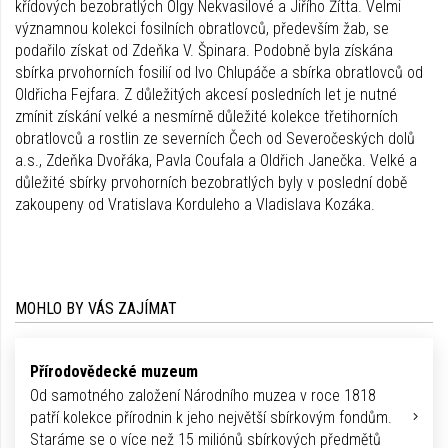
křídových bezobratlých Olgy Nekvasilové a Jiřího Žítta. Velmi
významnou kolekci fosilních obratlovců, především žab, se
podařilo získat od Zdeňka V. Špinara. Podobně byla získána
sbírka prvohorních fosilií od Ivo Chlupáče a sbírka obratlovců od
Oldřicha Fejfara. Z důležitých akcesí posledních let je nutné
zmínit získání velké a nesmírně důležité kolekce třetihorních
obratlovců a rostlin ze severních Čech od Severočeských dolů
a.s., Zdeňka Dvořáka, Pavla Coufala a Oldřich Janečka. Velké a
důležité sbírky prvohorních bezobratlých byly v poslední době
zakoupeny od Vratislava Korduleho a Vladislava Kozáka.
MOHLO BY VÁS ZAJÍMAT
Přírodovědecké muzeum
Od samotného založení Národního muzea v roce 1818
patří kolekce přírodnin k jeho největší sbírkovým fondům.
Staráme se o více než 15 miliónů sbírkových předmětů