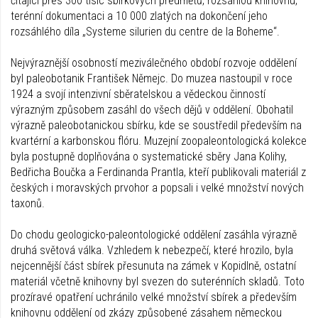
čítající přes 300 tisíc sbírkových předmětů, rozsáhlou knihovnu,
terénní dokumentaci a 10 000 zlatých na dokončení jeho
rozsáhlého díla „Systeme silurien du centre de la Boheme“.
Nejvýraznější osobností meziválečného období rozvoje oddělení
byl paleobotanik František Němejc. Do muzea nastoupil v roce
1924 a svojí intenzivní sběratelskou a vědeckou činností
výrazným způsobem zasáhl do všech dějů v oddělení. Obohatil
výrazně paleobotanickou sbírku, kde se soustředil především na
kvartérní a karbonskou flóru. Muzejní zoopaleontologická kolekce
byla postupně doplňována o systematické sběry Jana Kolihy,
Bedřicha Boučka a Ferdinanda Prantla, kteří publikovali materiál z
českých i moravských prvohor a popsali i velké množství nových
taxonů.
Do chodu geologicko-paleontologické oddělení zasáhla výrazně
druhá světová válka. Vzhledem k nebezpečí, které hrozilo, byla
nejcennější část sbírek přesunuta na zámek v Kopidlně, ostatní
materiál včetně knihovny byl svezen do suterénních skladů. Toto
prozíravé opatření uchránilo velké množství sbírek a především
knihovnu oddělení od zkázy způsobené zásahem německou