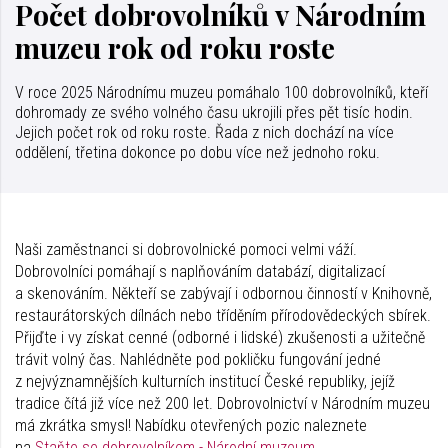
Počet dobrovolníků v Národním
muzeu rok od roku roste
V roce 2025 Národnímu muzeu pomáhalo 100 dobrovolníků, kteří
dohromady ze svého volného času ukrojili přes pět tisíc hodin.
Jejich počet rok od roku roste. Řada z nich dochází na více
oddělení, třetina dokonce po dobu více než jednoho roku.
Naši zaměstnanci si dobrovolnické pomoci velmi váží.
Dobrovolníci pomáhají s naplňováním databází, digitalizací
a skenováním. Někteří se zabývají i odbornou činností v Knihovně,
restaurátorských dílnách nebo tříděním přírodovědeckých sbírek.
Přijďte i vy získat cenné (odborné i lidské) zkušenosti a užitečně
trávit volný čas. Nahlédněte pod pokličku fungování jedné
z nejvýznamnějších kulturních institucí České republiky, jejíž
tradice čítá již více než 200 let. Dobrovolnictví v Národním muzeu
má zkrátka smysl! Nabídku otevřených pozic naleznete
na
Staňte se dobrovolníkem - Národní muzeum.