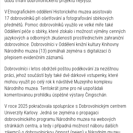
dobu trvání dobrovolnického projektu nejvyšší.
V Etnografickém oddělení Historického muzea asistovalo
17 dobrovolníků při ošetřování a fotografování sbírkových
předmětů. Pomoc dobrovolníků využilo ve velké míře také
Oddělení péče o sbírky, které získalo i možnost výměny cenných
jazykových a odborných zkušeností prostřednictvím zahraniční
dobrovolnice. Dobrovolníci v Oddělení knižní kultury Knihovny
Národního muzea (13) pomáhali zejména s digitalizací či
přepisem evidenčním záznamů.
Dobrovolníci i letos obdrželi poštou poděkování za nezištnou
práci, jehož součástí byly také dvě dárkové vstupenky, které
mohou využít po celý rok k návštěvě Muzejního komplexu
Národního muzea. Tentokrát jsme pro ně uspořádali
komentovanou prohlídku úspěšné výstavy Čingischán.
V roce 2025 pokračovala spolupráce s Dobrovolnickým centrem
Univerzity Karlovy. Jedná se zejména o propagaci
dobrovolnického programu Národního muzea na webových
stránkách centra, a tedy i případná možnost náboru dalších
zájemců o dobrovolnickou činnost (nejen) v Národním muzeu.