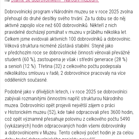
Dobrovolnický program v Národním muzeu se v roce 2025 zvolna
přehoupl do druhé desítky svého trvání. Za tu dobu se do něj
aktivně zapojilo více než 600 dobrovolníků. Někteří z nich
pravidelně docházejí pomáhat v muzeu v průběhu několika let.
Celkem jsme evidovali aktivních 100 dobrovolníků a dobrovolnic.
Věková struktura nicméně zůstává stabilní. Stejně jako
v předchozím roce se dobrovolnické činnosti věnovali převážně
studenti (60 %), zastoupena je však i střední generace (28 %)
a senioři (12 %). Třetina (32) z celkového počtu podepsala
několikátou smlouvu v řadě, 2 dobrovolnice pracovaly na více
odděleních současně.
Podobně jako v dřívějších letech, i v roce 2025 se dobrovolníci
zabývali rozmanitými činnostmi napříč strukturou Národního
muzea. Dobrovolníci opět projevili největší zájem o práci
v Historickém muzeu (52), kde také odpracovali přes 3600 hodin,
což opět významně přesahuje polovinu z celkového počtu 5490
(vykázaných) hodin odpracovaných hodin všemi dobrovolníky
a dobrovolnicemi v Muzeu. Tento celkový počet hodin je za celou