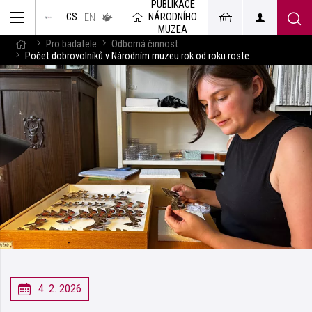
PUBLIKACE
muzeum
NÁRODNÍHO
CS
v českém
EN
znakovém
MUZEA
jazyce
Pro badatele
Odborná činnost
Počet dobrovolníků v Národním muzeu rok od roku roste
4. 2. 2026