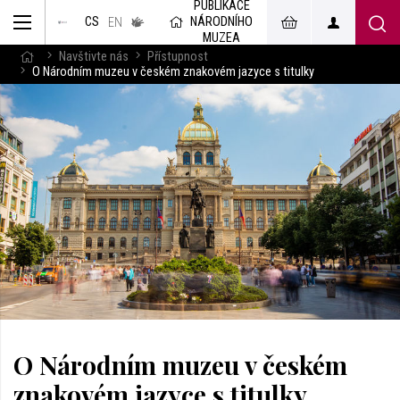
PUBLIKACE
muzeum
NÁRODNÍHO
CS
v českém
EN
znakovém
MUZEA
jazyce
Navštivte nás
Přístupnost
O Národním muzeu v českém znakovém jazyce s titulky
O Národním muzeu v českém
znakovém jazyce s titulky