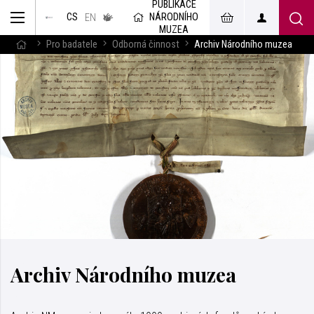
PUBLIKACE
muzeum
NÁRODNÍHO
CS
v českém
EN
znakovém
MUZEA
jazyce
Pro badatele
Odborná činnost
Archiv Národního muzea
Archiv Národního muzea