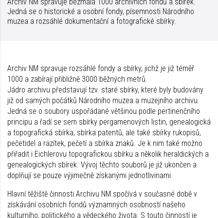
Archiv NM spravuje bezmála 1000 archivních fondů a sbírek.
Jedná se o historické a osobní fondy, písemnosti Národního
muzea a rozsáhlé dokumentační a fotografické sbírky.
Archiv NM spravuje rozsáhlé fondy a sbírky, jichž je již téměř
1000 a zabírají přibližně 3000 běžných metrů.
Jádro archivu představují tzv. staré sbírky, které byly budovány
již od samých počátků Národního muzea a muzejního archivu.
Jedná se o soubory uspořádané většinou podle pertinenčního
principu a řadí se sem sbírky pergamenových listin, genealogická
a topografická sbírka, sbírka patentů, ale také sbírky rukopisů,
pečetidel a razítek, pečetí a sbírka znaků. Je k nim také možno
přiřadit i Eichlerovu topografickou sbírku a několik heraldických a
genealogických sbírek. Vývoj těchto souborů je již ukončen a
doplňují se pouze výjimečně získanými jednotlivinami.
Hlavní těžiště činnosti Archivu NM spočívá v současné době v
získávání osobních fondů významných osobností našeho
kulturního, politického a vědeckého života. S touto činností je