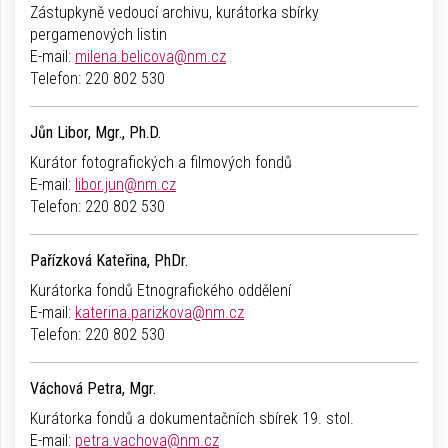
Zástupkyně vedoucí archivu, kurátorka sbírky
pergamenových listin
E-mail:
milena.belicova@nm.cz
Telefon:
220 802 530
Jůn Libor, Mgr., Ph.D.
Kurátor fotografických a filmových fondů
E-mail:
libor.jun@nm.cz
Telefon:
220 802 530
Pařízková Kateřina, PhDr.
Kurátorka fondů Etnografického oddělení
E-mail:
katerina.parizkova@nm.cz
Telefon:
220 802 530
Váchová Petra, Mgr.
Kurátorka fondů a dokumentačních sbírek 19. stol.
E-mail:
petra.vachova@nm.cz