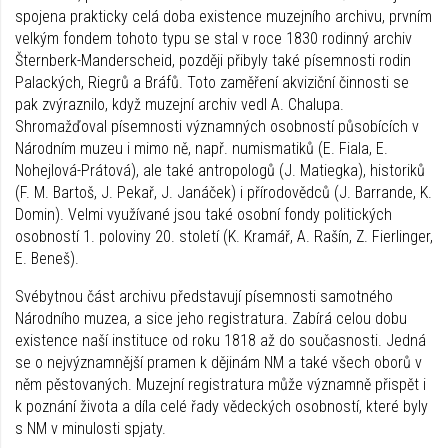
spojena prakticky celá doba existence muzejního archivu, prvním
velkým fondem tohoto typu se stal v roce 1830 rodinný archiv
Šternberk-Manderscheid, později přibyly také písemnosti rodin
Palackých, Riegrů a Bráfů. Toto zaměření akviziční činnosti se
pak zvýraznilo, když muzejní archiv vedl A. Chalupa.
Shromažďoval písemnosti významných osobností působících v
Národním muzeu i mimo ně, např. numismatiků (E. Fiala, E.
Nohejlová-Prátová), ale také antropologů (J. Matiegka), historiků
(F. M. Bartoš, J. Pekař, J. Janáček) i přírodovědců (J. Barrande, K.
Domin). Velmi využívané jsou také osobní fondy politických
osobností 1. poloviny 20. století (K. Kramář, A. Rašín, Z. Fierlinger,
E. Beneš).
Svébytnou část archivu představují písemnosti samotného
Národního muzea, a sice jeho registratura. Zabírá celou dobu
existence naší instituce od roku 1818 až do současnosti. Jedná
se o nejvýznamnější pramen k dějinám NM a také všech oborů v
něm pěstovaných. Muzejní registratura může významně přispět i
k poznání života a díla celé řady vědeckých osobností, které byly
s NM v minulosti spjaty.