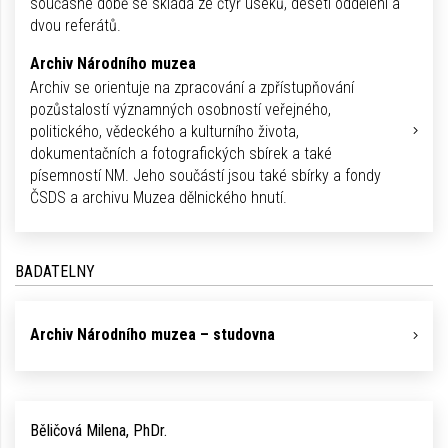
současné době se skládá ze čtyř úseků, deseti oddělení a
dvou referátů.
Archiv Národního muzea
Archiv se orientuje na zpracování a zpřístupňování
pozůstalostí významných osobností veřejného,
politického, vědeckého a kulturního života,
dokumentačních a fotografických sbírek a také
písemností NM. Jeho součástí jsou také sbírky a fondy
ČSDS a archivu Muzea dělnického hnutí.
BADATELNY
Archiv Národního muzea – studovna
Běličová Milena, PhDr.