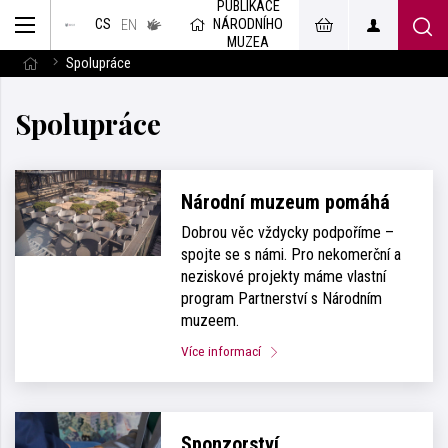
PUBLIKACE
muzeum
NÁRODNÍHO
CS
v českém
EN
znakovém
MUZEA
jazyce
Spolupráce
Spolupráce
Národní muzeum pomáhá
Dobrou věc vždycky podpoříme –
spojte se s námi. Pro nekomerční a
neziskové projekty máme vlastní
program Partnerství s Národním
muzeem.
Více informací
Sponzorství