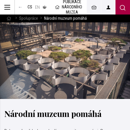
PUBLIKACE
muzeum
NÁRODNÍHO
CS
v českém
EN
znakovém
MUZEA
jazyce
Spolupráce
Národní muzeum pomáhá
Národní muzeum pomáhá