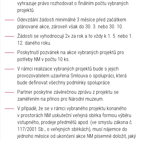
vyhrazuje právo rozhodovat o finálním počtu vybraných
projektů.
Odevzdání žádosti minimálně 3 měsíce před začátkem
plánované akce, zároveň však do 30. 3. nebo 30. 10.
Žádosti se vyhodnocují 2× za rok a to vždy k 1. 5. nebo 1.
12. daného roku.
Poskytnutí pozvánek na akce vybraných projektů pro
potřeby NM v počtu 10 ks.
V rámci realizace vybraných projektů bude s jejich
provozovatelem uzavřena Smlouva o spolupráci, která
bude definovat všechny podmínky spolupráce.
Partner poskytne závěrečnou zprávu z projektu se
zaměřením na přínos pro Národní muzeum.
V případě, že se v rámci vybraného projektu konaného
v prostorách NM uskuteční veřejná sbírka formou výběru
vstupného, prodeje předmětů apod. (ve smyslu zákona č.
117/2001 Sb., o veřejných sbírkách), musí nájemce do
jednoho měsíce od ukončení akce NM písemně doložit, jaký