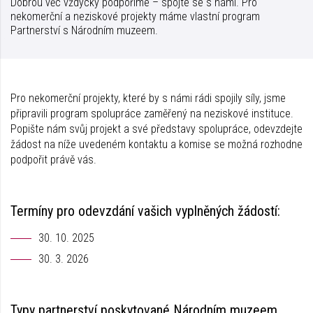
Dobrou věc vždycky podpoříme – spojte se s námi. Pro
nekomerční a neziskové projekty máme vlastní program
Partnerství s Národním muzeem.
Pro nekomerční projekty, které by s námi rádi spojily síly, jsme
připravili program spolupráce zaměřený na neziskové instituce.
Popište nám svůj projekt a své představy spolupráce, odevzdejte
žádost na níže uvedeném kontaktu a komise se možná rozhodne
podpořit právě vás.
Termíny pro odevzdání vašich vyplněných žádostí:
30. 10. 2025
30. 3. 2026
Typy partnerství poskytované Národním muzeem