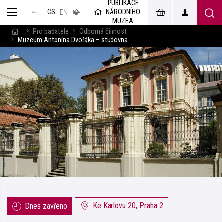
PUBLIKACE
muzeum
NÁRODNÍHO
CS
v českém
EN
znakovém
MUZEA
jazyce
Pro badatele
Odborná činnost
Muzeum Antonína Dvořáka – studovna
Ke Karlovu 20, Praha 2
Dnes zavřeno