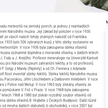
M
 dopadu meteoritů na zemský povrch, je jednou z nejmladších
ením Národního muzea. Její základ byl položen v roce 1930
ěř ze všech našich tehdy známých nalezišť od Františka
oce 1933 bylo 506 vybraných kusů z této sbírky vystaveno ve
meteoritům. V roce 1936 byla zakoupena sbírka vltavínů
 muzea významně doplněna o moravské vltavíny, v dalších letech
. Fialy a J. Krejčího. Profesor mineralogie na Univerzitě Karlově
měnou pro Národní muzeum zahraniční tektity, a to od profesorů
 P. Selgy z Manily (filipínity) a od Ch. Fennera z Adelaide
olf Rost inventář sbírky tektitů. Sbírka tektitů Národního muzea
ou Pacovskou, Jiřím Litochlebem a Daliborem Velebilem. V roce
a z Police nad Metují. V roce 1963 byly získány vltavíny ze
mi pomůckami V. Frič v Praze. V roce 1968 byla zakoupena
 letech 1968 a 1980 byl získán rozsáhlý soubor vltavínů od
na sbírka vltavínů B. Hraběte z Českých Budějovic. Další různě
no od mnoha dalších sběratelů či obchodníků, v roce 2001 byl