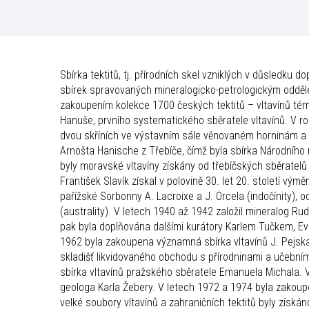
Sbírka tektitů, tj. přírodních skel vzniklých v důsledku
sbírek spravovaných mineralogicko-petrologickým odděl
zakoupením kolekce 1700 českých tektitů – vltavínů tém
Hanuše, prvního systematického sběratele vltavínů. V r
dvou skříních ve výstavním sále věnovaném horninám a 
Arnošta Hanische z Třebíče, čímž byla sbírka Národního
byly moravské vltavíny získány od třebíčských sběratelů J
František Slavík získal v polovině 30. let 20. století vý
pařížské Sorbonny A. Lacroixe a J. Orcela (indočínity), od
(australity). V letech 1940 až 1942 založil mineralog Rud
pak byla doplňována dalšími kurátory Karlem Tučkem, Ev
1962 byla zakoupena významná sbírka vltavínů J. Pejskar
skladišť likvidovaného obchodu s přírodninami a učební
sbírka vltavínů pražského sběratele Emanuela Michala. V
geologa Karla Žebery. V letech 1972 a 1974 byla zakoupe
velké soubory vltavínů a zahraničních tektitů byly získá