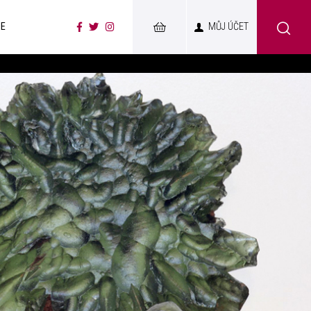
CE
MŮJ ÚČET