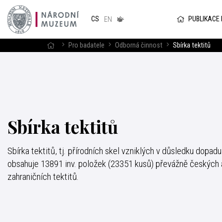
Národním
muzeum
PUBLIKACE
CS
v českém
EN
znakovém
jazyce
Pro badatele
Odborná činnost
Sbírka tektitů
Sbírka tektitů
Sbírka tektitů, tj. přírodních skel vzniklých v důsledku dopa
obsahuje 13891 inv. položek (23351 kusů) převážně českých a
zahraničních tektitů.