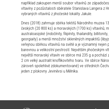
například zakoupen menší soubor vltavínů ze západočesk
vltavíny z pozůstalosti sběratele Stanislava Langera z 
vybraných vltavínů z jihočeské lokality Jakule.
Dnes (2018) zahrnuje sbírka tektitů Národního muzea 13
českých (20 800 ks) a moravských (1700 ks) vltavínů; men
australoasijské (indočínity, filipínity, thailandity, billitonit
georgiaity) a menší množství skleněných impaktitů (libyjské
veřejnou sbírkou vltavínů na světě a je významný nejen 
barevnou a velikostní pestrostí. Největším jihočeským vlt
největší moravský vltavín ve sbírce má 235 g a pochází z
2 cm velký australit knoflíkovitého tvaru. Ve sbírce Nár
zároveň spolehlivě zdokumentované) ve středních Čechác
jeden z pískovny Jeviněvsi u Mělníka.