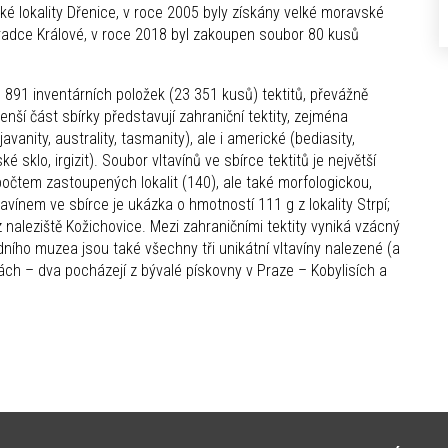
é lokality Dřenice, v roce 2005 byly získány velké moravské
Hradce Králové, v roce 2018 byl zakoupen soubor 80 kusů
 891 inventárních položek (23 351 kusů) tektitů, převážně
ší část sbírky představují zahraniční tektity, zejména
y, javanity, australity, tasmanity), ale i americké (bediasity,
 sklo, irgizit). Soubor vltavínů ve sbírce tektitů je největší
počtem zastoupených lokalit (140), ale také morfologickou,
avínem ve sbírce je ukázka o hmotností 111 g z lokality Strpí;
 naleziště Kožichovice. Mezi zahraničními tektity vyniká vzácný
odního muzea jsou také všechny tři unikátní vltavíny nalezené (a
h – dva pocházejí z bývalé pískovny v Praze – Kobylisích a