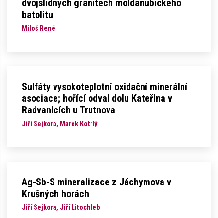
dvojslídných granitech moldanubického
batolitu
Miloš René
Sulfáty vysokoteplotní oxidační minerální
asociace; hořící odval dolu Kateřina v
Radvanicích u Trutnova
Jiří Sejkora, Marek Kotrlý
Ag-Sb-S mineralizace z Jáchymova v
Krušných horách
Jiří Sejkora, Jiří Litochleb