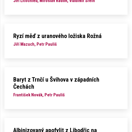
Jiří Litochleb, Miroslav Radoň, Vladimír Šrein
Ryzí měď z uranového ložiska Rožná
Jiří Mazuch, Petr Pauliš
Baryt z Trnčí u Švihova v západních
Čechách
František Novák, Petr Pauliš
Albinizovaný apofylit z Libodřic na