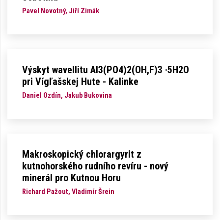
Pavel Novotný, Jiří Zimák
Výskyt wavellitu Al3(PO4)2(OH,F)3 ·5H2O
pri Vígľašskej Hute - Kalinke
Daniel Ozdín, Jakub Bukovina
Makroskopický chlorargyrit z
kutnohorského rudního revíru - nový
minerál pro Kutnou Horu
Richard Pažout, Vladimír Šrein