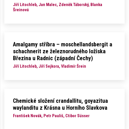
Jiří Litochleb, Jan Malec, Zdeněk Táborský, Blanka
Šreinová
Amalgamy stříbra – moschellandsbergit a
schachnerit ze železnorudného ložiska
Březina u Radnic (západní Čechy)
Jiří Litochleb, Jiří Sejkora, Vladimír Šrein
Chemické složení crandallitu, goyazitua
waylanditu z Krásna u Horního Slavkova
František Novák, Petr Pauliš, Ctibor Süsser