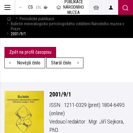
PUBLIKACE
muzeum
NÁRODNÍHO
CS
v českém
EN
znakovém
MUZEA
jazyce
Periodické publikace
Bulletin mineralogicko-petrologického oddělení Národního muzea v
Praze
2001/9/1
Zpět na profil časopisu
Novější číslo
Starší číslo
2001/9/1
ISSN : 1211-0329 (print) 1804-6495
(online)
Vedoucí redaktor : Mgr. Jiří Sejkora,
PhD.