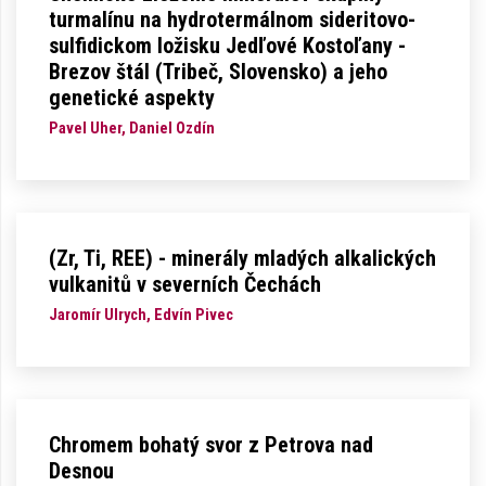
turmalínu na hydrotermálnom sideritovo-
sulfidickom ložisku Jedľové Kostoľany -
Brezov štál (Tribeč, Slovensko) a jeho
genetické aspekty
Pavel Uher, Daniel Ozdín
(Zr, Ti, REE) - minerály mladých alkalických
vulkanitů v severních Čechách
Jaromír Ulrych, Edvín Pivec
Chromem bohatý svor z Petrova nad
Desnou