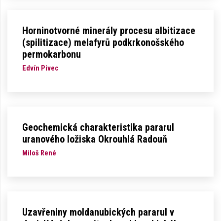
Horninotvorné minerály procesu albitizace
(spilitizace) melafyrů podkrkonošského
permokarbonu
Edvín Pivec
Geochemická charakteristika pararul
uranového ložiska Okrouhlá Radouň
Miloš René
Uzavřeniny moldanubických pararul v