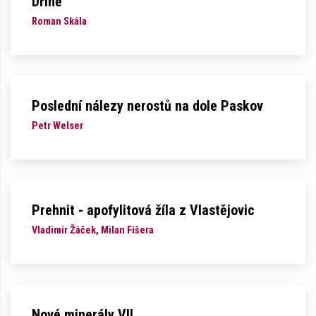
Dříně
Roman Skála
Poslední nálezy nerostů na dole Paskov
Petr Welser
Prehnit - apofylitová žíla z Vlastějovic
Vladimír Žáček, Milan Fišera
Nové minerály VII