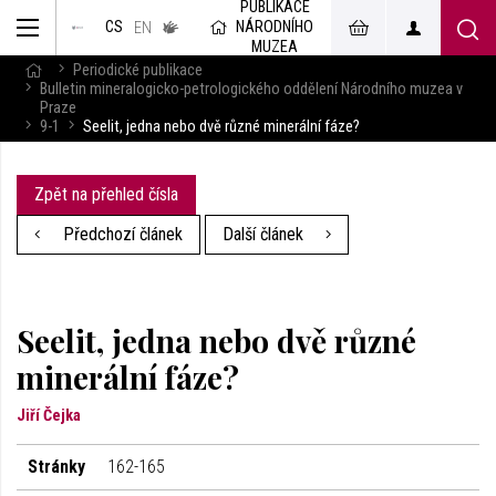
PUBLIKACE
muzeum
NÁRODNÍHO
CS
v českém
EN
znakovém
MUZEA
jazyce
Periodické publikace
Bulletin mineralogicko-petrologického oddělení Národního muzea v
Praze
9-1
Seelit, jedna nebo dvě různé minerální fáze?
Zpět na přehled čísla
Předchozí článek
Další článek
Seelit, jedna nebo dvě různé
minerální fáze?
Jiří Čejka
Stránky
162-165