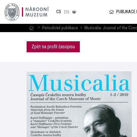
Národním
muzeum
PUBLIKACE
CS
v českém
EN
znakovém
jazyce
Periodické publikace
Musicalia. Journal of the C
Zpět na profil časopisu