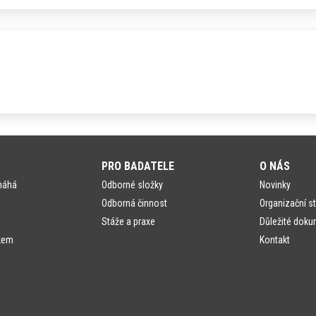
PRO BADATELE
O NÁS
máhá
Odborné složky
Novinky
Odborná činnost
Organizační st
Stáže a praxe
Důležité doku
kem
Kontakt