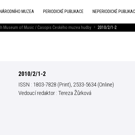
 NÁRODNÍHO MUZEA
PERIODICKÉ PUBLIKACE
NEPERIODICKÉ PUBLIKA
zech Museum of Music / Časopis Českého muzea hudby
2010/2/1-2
2010/2/1-2
ISSN : 1803-7828 (Print), 2533-5634 (Online)
Vedoucí redaktor : Tereza Žůrková