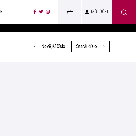
CE
MŮJ ÚČET
Novější číslo
Starší číslo