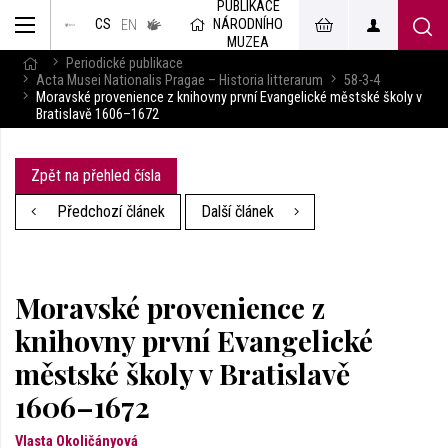
PUBLIKACE
muzeum
NÁRODNÍHO
CS
v českém
EN
znakovém
MUZEA
jazyce
Periodické publikace
Acta Musei Nationalis Pragae – Historia litterarum
58-3-4
Moravské provenience z knihovny první Evangelické městské školy v
Bratislavě 1606–1672
Zpět na přehled čísla
Předchozí článek
Další článek
Moravské provenience z
knihovny první Evangelické
městské školy v Bratislavě
1606–1672
Vlasta Okoličányová