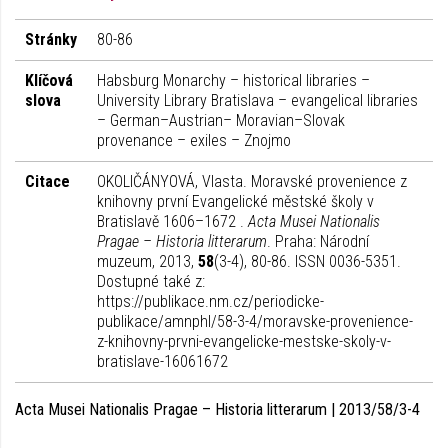
Stránky
80-86
Klíčová
Habsburg Monarchy – historical libraries –
slova
University Library Bratislava – evangelical libraries
– German–Austrian– Moravian–Slovak
provenance – exiles – Znojmo
Citace
OKOLIČÁNYOVÁ, Vlasta. Moravské provenience z
knihovny první Evangelické městské školy v
Bratislavě 1606–1672 .
Acta Musei Nationalis
Pragae – Historia litterarum
. Praha: Národní
muzeum, 2013,
58
(3-4), 80-86. ISSN 0036-5351.
Dostupné také z:
https://publikace.nm.cz/periodicke-
publikace/amnphl/58-3-4/moravske-provenience-
z-knihovny-prvni-evangelicke-mestske-skoly-v-
bratislave-16061672
Acta Musei Nationalis Pragae – Historia litterarum | 2013/58/3-4