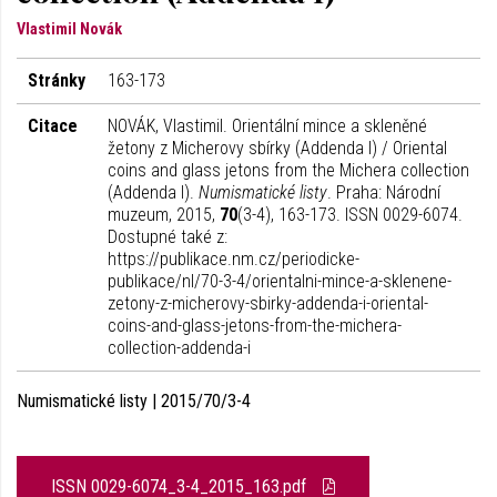
Vlastimil Novák
Stránky
163-173
Citace
NOVÁK, Vlastimil. Orientální mince a skleněné
žetony z Micherovy sbírky (Addenda I) / Oriental
coins and glass jetons from the Michera collection
(Addenda I).
Numismatické listy
. Praha: Národní
muzeum, 2015,
70
(3-4), 163-173. ISSN 0029-6074.
Dostupné také z:
https://publikace.nm.cz/periodicke-
publikace/nl/70-3-4/orientalni-mince-a-sklenene-
zetony-z-micherovy-sbirky-addenda-i-oriental-
coins-and-glass-jetons-from-the-michera-
collection-addenda-i
Numismatické listy | 2015/70/3-4
ISSN 0029-6074_3-4_2015_163.pdf