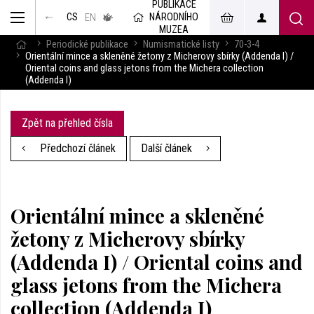
PUBLIKACE
muzeum
NÁRODNÍHO
CS
v českém
EN
znakovém
MUZEA
jazyce
Periodické publikace
Numismatické listy
70-3-4
Orientální mince a skleněné žetony z Micherovy sbírky (Addenda I) /
Oriental coins and glass jetons from the Michera collection
(Addenda I)
Zpět na přehled čísla
Předchozí článek
Další článek
Orientální mince a skleněné
žetony z Micherovy sbírky
(Addenda I) / Oriental coins and
glass jetons from the Michera
collection (Addenda I)