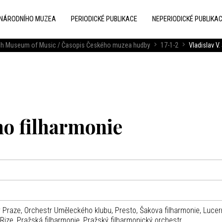
 NÁRODNÍHO MUZEA
PERIODICKÉ PUBLIKACE
NEPERIODICKÉ PUBLIKA
zech Museum of Music / Časopis Českého muzea hudby
17-1-2
Vladislav V.
eho filharmonie
v Praze, Orchestr Uměleckého klubu, Presto, Šakova filharmonie, Lucer
 Rize, Pražská filharmonie, Pražský filharmonický orchestr