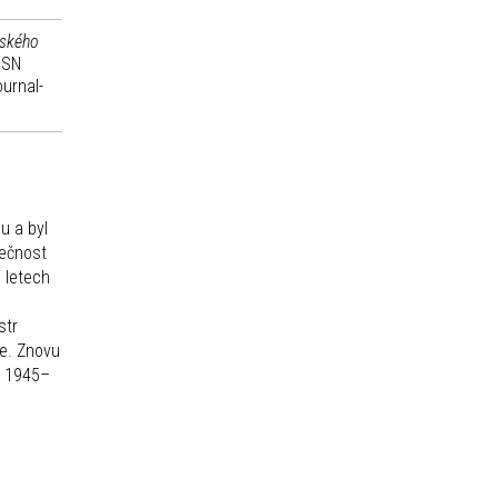
eského
SSN
ournal-
u a byl
lečnost
 letech
str
ie. Znovu
h 1945–