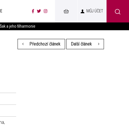
CE
MŮJ ÚČET
 Šak a jeho filharmonie
Předchozí článek
Další článek
na,