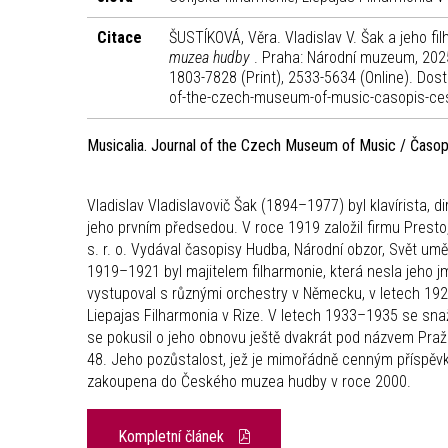
Citace
ŠUSTÍKOVÁ, Věra. Vladislav V. Šak a jeho fi
muzea hudby
. Praha: Národní muzeum, 202
1803-7828 (Print), 2533-5634 (Online). Dost
of-the-czech-museum-of-music-casopis-ces
Musicalia. Journal of the Czech Museum of Music / Čas
Vladislav Vladislavovič Šak (1894–1977) byl klavírista, d
jeho prvním předsedou. V roce 1919 založil firmu Presto
s. r. o. Vydával časopisy Hudba, Národní obzor, Svět um
1919–1921 byl majitelem filharmonie, která nesla jeho 
vystupoval s různými orchestry v Německu, v letech 1926
Liepajas Filharmonia v Rize. V letech 1933–1935 se sn
se pokusil o jeho obnovu ještě dvakrát pod názvem Praž
48. Jeho pozůstalost, jež je mimořádně cenným příspěvke
zakoupena do Českého muzea hudby v roce 2000.
Kompletní článek