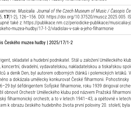
lharmonie.
Musicalia. Journal of the Czech Museum of Music / Časopis Č
5,
17
(1-2), 126–156. DOI: https://doi.org/10.37520/muscz.2025.005. I
upné také z: https://publikace.nm.cz/periodicke-publikace/musicalia-j
keho-muzea-hudby/17-1-2/vladislav-v-sak-a-jeho-filharmonie
opis Českého muzea hudby | 2025/17/1-2
irigent, skladatel a hudební podnikatel. Stál u založení Uměleckého klub
, koncertní, divadelní, vydavatelskou, nakladatelskou a tiskařskou spo
ělců a deník Den, byl autorem odborných článků i polemických letáků. V
jméno a dokázala umělecky konkurovat České filharmonii. Pohostinsky
–29 byl šéfdirigentem Sofijské filharmonie, roku 1939 dirigoval orche
ažil obnovit Orchestr Uměleckého klubu pod názvem Pražská filharmon
ský filharmonický orchestr, a to v letech 1941–43, a opětovně v letec
m k obrazu českého hudebního života první poloviny 20. století, byla