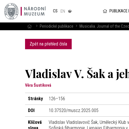
Národním
muzeum
PUBLIKACE
CS
v českém
EN
znakovém
jazyce
Periodické publikace
Musicalia. Journal of the C
Zpět na přehled čísla
Vladislav V. Šak a j
Věra Šustíková
Stránky
126–156
DOI
10.37520/muscz.2025.005
Klíčová
Vladislav Vladislavovič Šak, Umělecký Klub 
slova
Sofijská filharmonie, Liepajas Filharmonia v