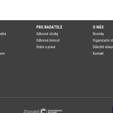
PRO BADATELE
O NÁS
máhá
Odborné složky
Novinky
Odborná činnost
Organizační st
Stáže a praxe
Důležité doku
kem
Kontakt
Zřizovatel: