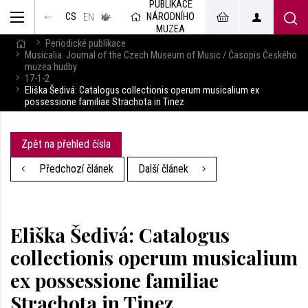
PUBLIKACE
muzeum
NÁRODNÍHO
CS
v českém
EN
znakovém
MUZEA
jazyce
Periodické publikace
Musicalia. Journal of the Czech Museum of Music / Časopis Českého
muzea hudby
17-1-2
Eliška Šedivá: Catalogus collectionis operum musicalium ex
possessione familiae Strachota in Tinez
Zpět na přehled čísla
Předchozí článek
Další článek
Eliška Šedivá: Catalogus
collectionis operum musicalium
ex possessione familiae
Strachota in Tinez