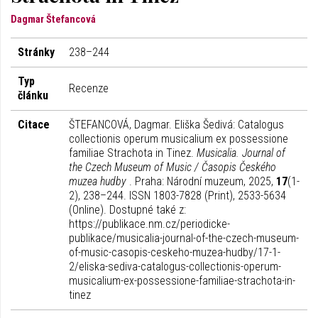
Dagmar Štefancová
Stránky
238–244
Typ
Recenze
článku
Citace
ŠTEFANCOVÁ, Dagmar. Eliška Šedivá: Catalogus
collectionis operum musicalium ex possessione
familiae Strachota in Tinez.
Musicalia. Journal of
the Czech Museum of Music / Časopis Českého
muzea hudby
. Praha: Národní muzeum, 2025,
17
(1-
2), 238–244. ISSN 1803-7828 (Print), 2533-5634
(Online). Dostupné také z:
https://publikace.nm.cz/periodicke-
publikace/musicalia-journal-of-the-czech-museum-
of-music-casopis-ceskeho-muzea-hudby/17-1-
2/eliska-sediva-catalogus-collectionis-operum-
musicalium-ex-possessione-familiae-strachota-in-
tinez