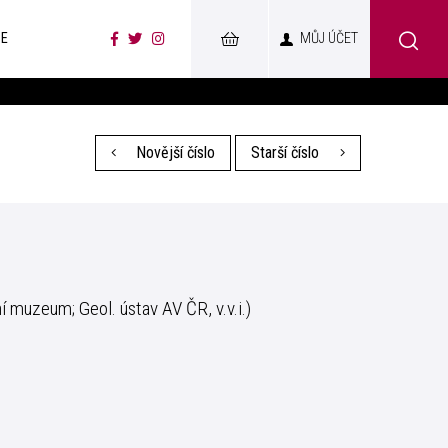
CE
MŮJ ÚČET
Novější číslo
Starší číslo
í muzeum; Geol. ústav AV ČR, v.v.i.)