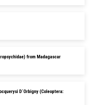
ydropsychidae) from Madagascar
cquerysi D´Orbigny (Coleoptera: