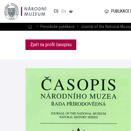
Národním
muzeum
PUBLIKACE
CS
v českém
EN
znakovém
jazyce
Periodické publikace
Journal of the National Museu
Zpět na profil časopisu