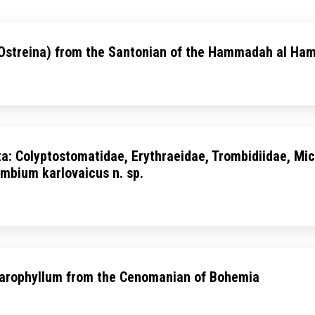
a, Ostreina) from the Santonian of the Hammadah al Ham
ta: Colyptostomatidae, Erythraeidae, Trombidiidae, Mi
ombium karlovaicus n. sp.
marophyllum from the Cenomanian of Bohemia