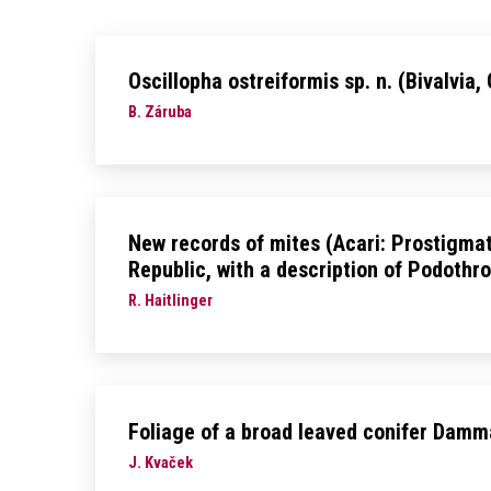
Oscillopha ostreiformis sp. n. (Bivalvi
B. Záruba
New records of mites (Acari: Prostigma
Republic, with a description of Podothr
R. Haitlinger
Foliage of a broad leaved conifer Dam
J. Kvaček