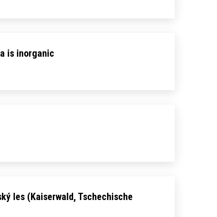
a is inorganic
ský les (Kaiserwald, Tschechische