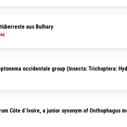
tüberreste aus Bulhary
ský
Leptonema occidentale group (Insecta: Trichoptera: H
om Côte d´Ivoire, a junior synonym of Onthophagus mo