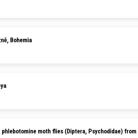
zně, Bohemia
bya
n phlebotomine moth flies (Diptera, Psychodidae) fro