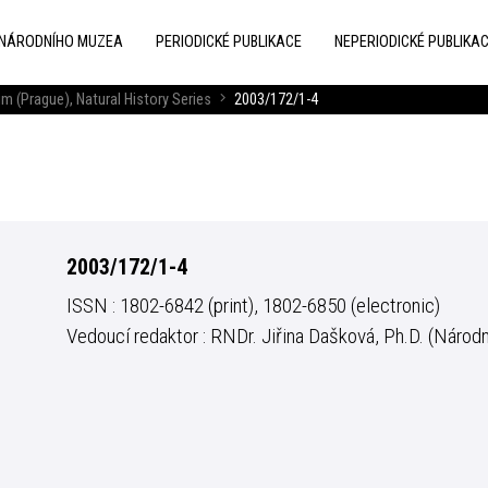
 NÁRODNÍHO MUZEA
PERIODICKÉ PUBLIKACE
NEPERIODICKÉ PUBLIKA
m (Prague), Natural History Series
2003/172/1-4
2003/172/1-4
ISSN : 1802-6842 (print), 1802-6850 (electronic)
Vedoucí redaktor : RNDr. Jiřina Dašková, Ph.D. (Národn