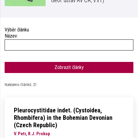
Geol. ústav AV ČR, v.v.i.)
Výběr článku
Název:
Zobrazit články
Nalezeno článků: 21
Pleurocystitidae indet. (Cystoidea,
Rhombifera) in the Bohemian Devonian
(Czech Republic)
V. Petr, R.J. Prokop