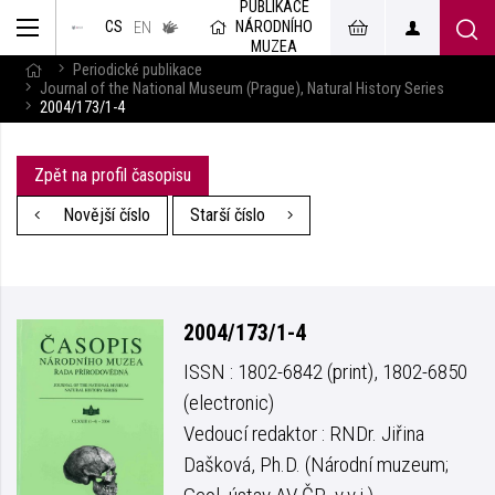
PUBLIKACE
muzeum
NÁRODNÍHO
CS
v českém
EN
znakovém
MUZEA
jazyce
Periodické publikace
Journal of the National Museum (Prague), Natural History Series
2004/173/1-4
Zpět na profil časopisu
Novější číslo
Starší číslo
2004/173/1-4
ISSN : 1802-6842 (print), 1802-6850
(electronic)
Vedoucí redaktor : RNDr. Jiřina
Dašková, Ph.D. (Národní muzeum;