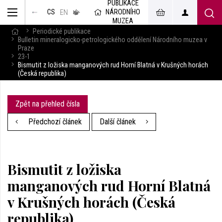
PUBLIKACE
muzeum
NÁRODNÍHO
CS
v českém
EN
znakovém
MUZEA
jazyce
Periodické publikace
Bulletin mineralogicko-petrologického oddělení Národního muzea v
Praze
23-1
Bismutit z ložiska manganových rud Horní Blatná v Krušných horách
(Česká republika)
Zpět na přehled čísla
Předchozí článek
Další článek
Bismutit z ložiska
manganových rud Horní Blatná
v Krušných horách (Česká
republika)