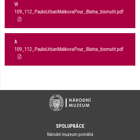
W
109_112_PaulisUrbanMalikovaPour_Blatna_bismutit.pdf
A
109_112_PaulisUrbanMalikovaPour_Blatna_bismutit.pdf
SPOLUPRÁCE
Národní muzeum pomáhá