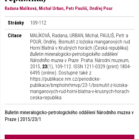
Radana Malíková, Michal Urban, Petr Pauliš, Ondřej Pour
Stránky
109-112
Citace
MALÍKOVÁ, Radana, URBAN, Michal, PAULIŠ, Petr a
POUR, Ondřej. Bismutit z ložiska manganových rud
Horní Blatná v Krušných horách (Česká republika).
Bulletin mineralogicko-petrologického oddělení
Národního muzea v Praze
. Praha: Národní muzeum,
2015,
23
(1), 109-112. ISSN 1211-0329 (print) 1804-
6495 (online). Dostupné také z:
https://publikace.nm.cz/periodicke-
publikace/bmpholnrhmvp/23-1/bismutit-z-loziska-
manganovych-rud-horni-blatna-v-krusnych-horach-
ceska-republika
Bulletin mineralogicko-petrologického oddělení Národního muzea v
Praze | 2015/23/1