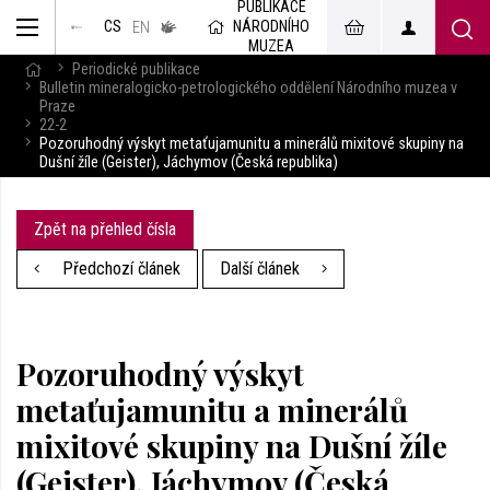
PUBLIKACE
muzeum
NÁRODNÍHO
CS
v českém
EN
znakovém
MUZEA
jazyce
Periodické publikace
Bulletin mineralogicko-petrologického oddělení Národního muzea v
Praze
22-2
Pozoruhodný výskyt metaťujamunitu a minerálů mixitové skupiny na
Dušní žíle (Geister), Jáchymov (Česká republika)
Zpět na přehled čísla
Předchozí článek
Další článek
Pozoruhodný výskyt
metaťujamunitu a minerálů
mixitové skupiny na Dušní žíle
(Geister), Jáchymov (Česká