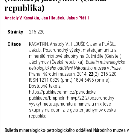
republika)
Anatoly V. Kasatkin, Jan Hloušek, Jakub Plášil
Stránky
215-220
Citace
KASATKIN, Anatoly V., HLOUŠEK, Jan a PLÁŠIL,
Jakub. Pozoruhodný výskyt metaťujamunitu a
minerálů mixitové skupiny na Dušní žíle (Geister),
Jáchymov (Česká republika).
Bulletin mineralogicko-
petrologického oddělení Národního muzea v Praze
.
Praha: Národní muzeum, 2014,
22
(2), 215-220.
ISSN 1211-0329 (print) 1804-6495 (online).
Dostupné také z:
https://publikace.nm.cz/periodicke-
publikace/bmpholnrhmvp/22-2/pozoruhodny-
vyskyt-metatujamunitu-a-mineralu-mixitove-
skupiny-na-dusni-zile-geister-jachymov-ceska-
republika
Bulletin mineralogicko-petrologického oddělení Národního muzea v