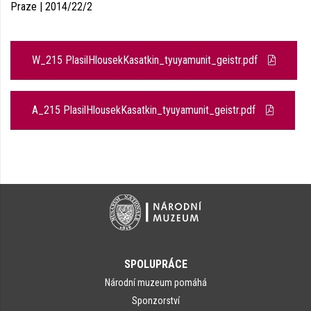
Praze | 2014/22/2
W_215 PlasilHlousekKasatkin_tyuyamunit_geistr.pdf
A_215 PlasilHlousekKasatkin_tyuyamunit_geistr.pdf
SPOLUPRÁCE
Národní muzeum pomáhá
Sponzorství