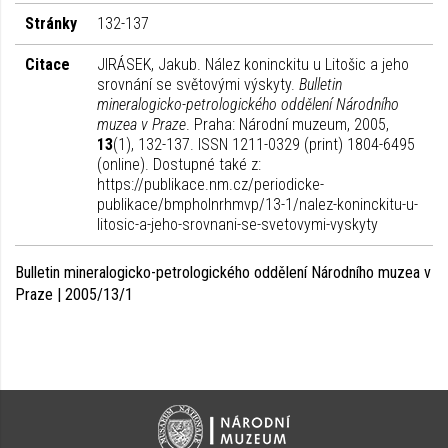
Stránky
132-137
Citace
JIRÁSEK, Jakub. Nález koninckitu u Litošic a jeho
srovnání se světovými výskyty.
Bulletin
mineralogicko-petrologického oddělení Národního
muzea v Praze
. Praha: Národní muzeum, 2005,
13
(1), 132-137. ISSN 1211-0329 (print) 1804-6495
(online). Dostupné také z:
https://publikace.nm.cz/periodicke-
publikace/bmpholnrhmvp/13-1/nalez-koninckitu-u-
litosic-a-jeho-srovnani-se-svetovymi-vyskyty
Bulletin mineralogicko-petrologického oddělení Národního muzea v
Praze | 2005/13/1