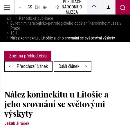
PUBLIKACE
muzeum
NÁRODNÍHO
CS
v českém
EN
znakovém
MUZEA
jazyce
Periodické publikace
Bulletin mineralogicko-petrologického oddělení Národního muzea v
Praze
13-1
Nález koninckitu u Litošic a jeho srovnání se světovými výskyty
Zpět na přehled čísla
Předchozí článek
Další článek
Nález koninckitu u Litošic a
jeho srovnání se světovými
výskyty
Jakub Jirásek