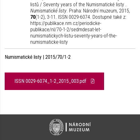
listů / Seventy years of the Numismatické listy .
Numismatické listy
. Praha: Národní muzeum, 2015,
70
(1-2), 3-11. ISSN 0029-6074. Dostupné také z:
https://publikace.nm.cz/periodicke-
publikace/nl/70-1-2/sedmdesat-let-
numismatickych-listu-seventy-years-of-the-
numismaticke-listy
Numismatické listy | 2015/70/1-2
ISSN 0029-6074_1-2_2015_003.pdf