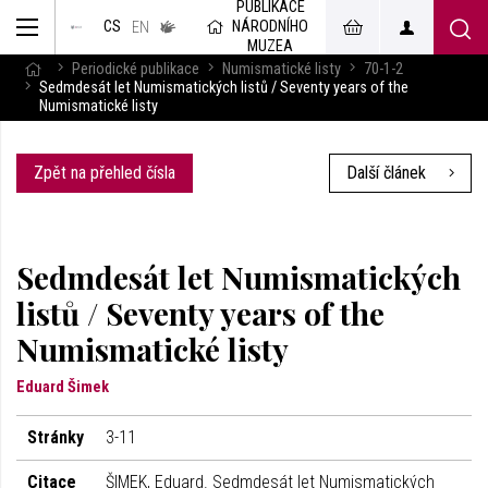
PUBLIKACE
muzeum
NÁRODNÍHO
CS
v českém
EN
znakovém
MUZEA
jazyce
Periodické publikace
Numismatické listy
70-1-2
Sedmdesát let Numismatických listů / Seventy years of the
Numismatické listy
Zpět na přehled čísla
Další článek
Sedmdesát let Numismatických
listů / Seventy years of the
Numismatické listy
Eduard Šimek
Stránky
3-11
Citace
ŠIMEK, Eduard. Sedmdesát let Numismatických