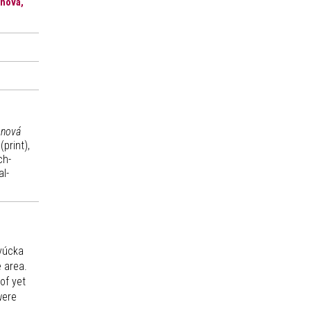
inová,
 nová
print),
ch-
l-
evúcka
 area.
of yet
were