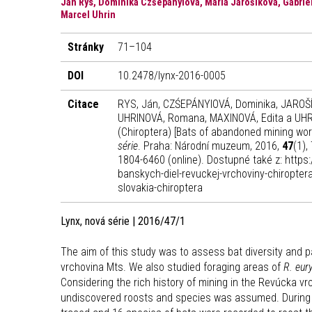
Ján Rys, Dominika Czśepányiová, Mária Jarošíková, Gabrie
Marcel Uhrin
Stránky
71–104
DOI
10.2478/lynx-2016-0005
Citace
RYS, Ján, CZŚEPÁNYIOVÁ, Dominika, JAROŠÍK
UHRINOVÁ, Romana, MAXINOVÁ, Edita a UHRI
(Chiroptera) [Bats of abandoned mining work
série
. Praha: Národní muzeum, 2016,
47
(1),
1804-6460 (online). Dostupné také z: https
banskych-diel-revuckej-vrchoviny-chiropter
slovakia-chiroptera
Lynx, nová série | 2016/47/1
The aim of this study was to assess bat diversity and pa
vrchovina Mts. We also studied foraging areas of
R. eur
Considering the rich history of mining in the Revúcka vr
undiscovered roosts and species was assumed. During a