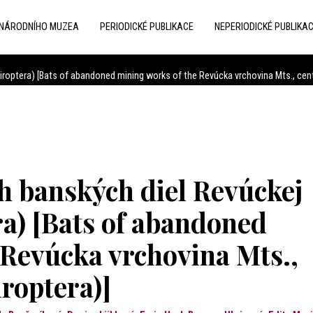
 NÁRODNÍHO MUZEA
PERIODICKÉ PUBLIKACE
NEPERIODICKÉ PUBLIKA
roptera) [Bats of abandoned mining works of the Revúcka vrchovina Mts., centr
h banských diel Revúckej
ra) [Bats of abandoned
 Revúcka vrchovina Mts.,
iroptera)]