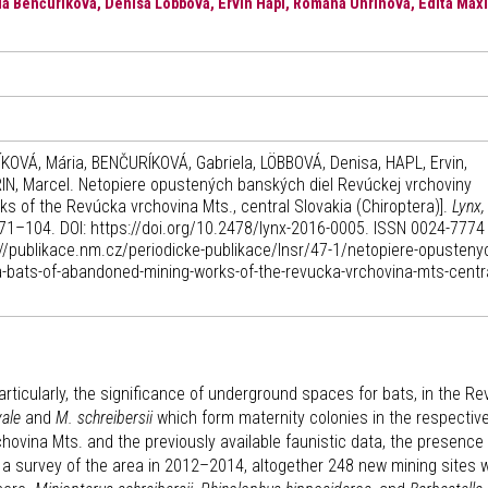
la Benčuríková, Denisa Löbbová, Ervin Hapl, Romana Uhrinová, Edita Max
OVÁ, Mária, BENČURÍKOVÁ, Gabriela, LÖBBOVÁ, Denisa, HAPL, Ervin,
N, Marcel. Netopiere opustených banských diel Revúckej vrchoviny
s of the Revúcka vrchovina Mts., central Slovakia (Chiroptera)].
Lynx,
 71–104. DOI: https://doi.org/10.2478/lynx-2016-0005. ISSN 0024-7774 (
://publikace.nm.cz/periodicke-publikace/lnsr/47-1/netopiere-opusteny
a-bats-of-abandoned-mining-works-of-the-revucka-vrchovina-mts-centra
rticularly, the significance of underground spaces for bats, in the R
yale
and
M. schreibersii
which form maternity colonies in the respective
chovina Mts. and the previously available faunistic data, the presence 
 survey of the area in 2012–2014, altogether 248 new mining sites 