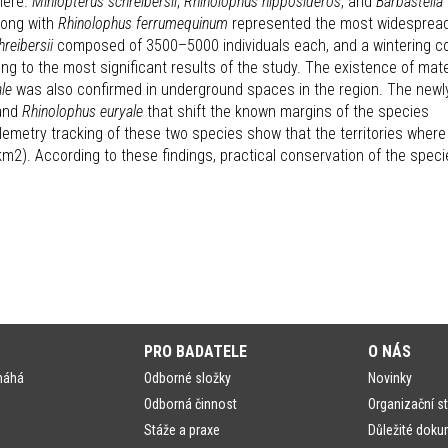
here.
Miniopterus schreibersii
,
Rhinolophus hipposideros
, and
Barbastella
long with
Rhinolophus ferrumequinum
represented the most widesprea
reibersii
composed of 3500–5000 individuals each, and a wintering co
 to the most significant results of the study. The existence of mate
le
was also confirmed in underground spaces in the region. The newl
and
Rhinolophus euryale
that shift the known margins of the species
elemetry tracking of these two species show that the territories where
 km2). According to these findings, practical conservation of the spec
PRO BADATELE
O NÁS
máhá
Odborné složky
Novinky
Odborná činnost
Organizační st
Stáže a praxe
Důležité doku