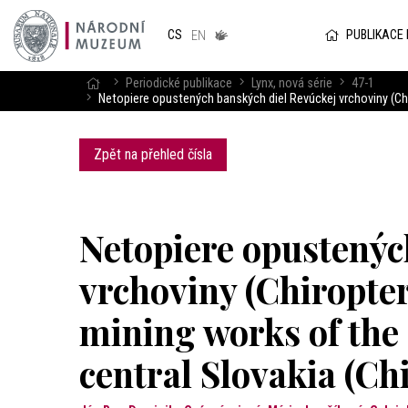
Národním
muzeum
PUBLIKACE
CS
v českém
EN
znakovém
jazyce
Periodické publikace
Lynx, nová série
47-1
Netopiere opustených banských diel Revúckej vrchoviny (Chi
Zpět na přehled čísla
Netopiere opustenýc
vrchoviny (Chiropte
mining works of the
central Slovakia (Ch