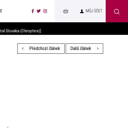
CE
MŮJ ÚČET
al Slovakia (Chiroptera)]
Předchozí článek
Další článek