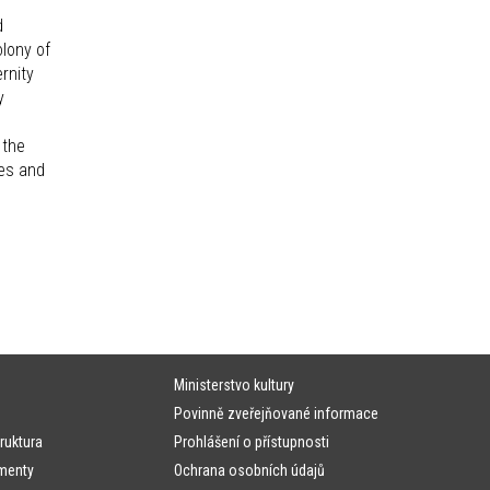
d
lony of
rnity
y
 the
ies and
Ministerstvo kultury
Povinně zveřejňované informace
ruktura
Prohlášení o přístupnosti
menty
Ochrana osobních údajů