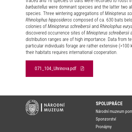
traced and 16 species of bats were recorded to roost t
barbastellus
were dominant species and the latter two a
species. Three wintering aggregations of
Miniopterus sch
Rhinolophus hipposideros
composed of ca. 630 bats belong
colonies of
Miniopterus schreibersii
and
Rhinolophus eurya
discovered occurrence sites of
Miniopterus schreibersii
distribution ranges are of high importance. Data from t
particular individuals forage are rather extensive (>100
their habitats requires international cooperation.
071_104_Uhrinova.pdf
SPOLUPRÁCE
Národní muzeum po
Sponzorství
Pronájmy