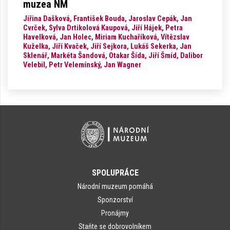
muzea NM
Jiřina Dašková, František Bouda, Jaroslav Cepák, Jan
Cvrček, Sylva Drtikolová Kaupová, Jiří Hájek, Petra
Havelková, Jan Holec, Miriam Kuchaříková, Vítězslav
Kuželka, Jiří Kvaček, Jiří Sejkora, Lukáš Sekerka, Jan
Sklenář, Markéta Šandová, Otakar Šída, Jiří Šmíd, Dalibor
Velebil, Petr Velemínský, Jan Wagner
SPOLUPRÁCE
Národní muzeum pomáhá
Sponzorství
Pronájmy
Staňte se dobrovolníkem