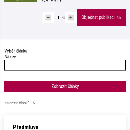
ČR, v.v.i.)
Objednat publikaci
ks
Výběr článku
Název:
Zobrazit články
Nalezeno článků: 16
Předmluva