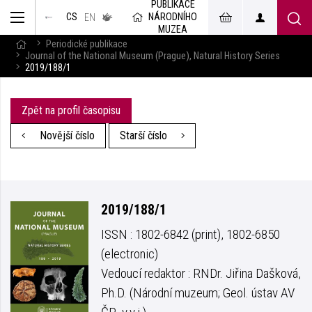
PUBLIKACE
muzeum
NÁRODNÍHO
CS
v českém
EN
znakovém
MUZEA
jazyce
Periodické publikace
Journal of the National Museum (Prague), Natural History Series
2019/188/1
Zpět na profil časopisu
Novější číslo
Starší číslo
2019/188/1
ISSN : 1802-6842 (print), 1802-6850
(electronic)
Vedoucí redaktor : RNDr. Jiřina Dašková,
Ph.D. (Národní muzeum; Geol. ústav AV