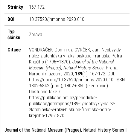
Stránky
167-172
DOI
10.37520/jnmpnhs.2020.010
Typ
Zpráva
článku
Citace
VONDRÁČEK, Dominik a CVRČEK, Jan. Neobvyklý
nález zlatohlávka v rakvi biskupa Františka Petra
Krejčího (1796–1870).
Journal of the National
Museum (Prague), Natural History Series
. Praha:
Národní muzeum, 2020,
189
(1), 167-172. DOI:
https://doi.org/10.37520/jnmpnhs.2020.010. ISSN
1802-6842 (print), 1802-6850 (electronic).
Dostupné také z:
https://publikace.nm.cz/periodicke-
publikace/jotnmpnhs/189-1/neobvykly-nalez-
zlatohlavka-v-rakvi-biskupa-frantiska-petra-
krejciho-17961870
Journal of the National Museum (Prague), Natural History Series |