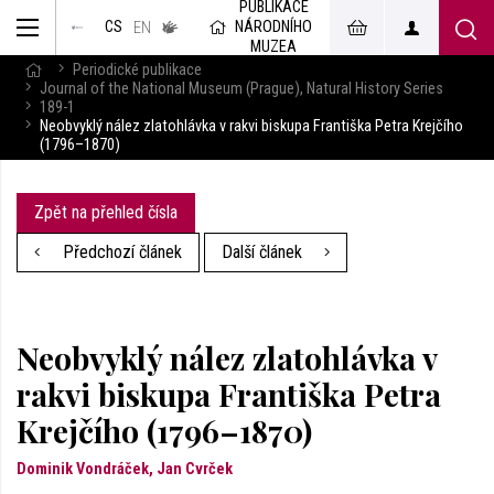
PUBLIKACE
muzeum
NÁRODNÍHO
CS
v českém
EN
znakovém
MUZEA
jazyce
Periodické publikace
Journal of the National Museum (Prague), Natural History Series
189-1
Neobvyklý nález zlatohlávka v rakvi biskupa Františka Petra Krejčího
(1796–1870)
Zpět na přehled čísla
Předchozí článek
Další článek
Neobvyklý nález zlatohlávka v
rakvi biskupa Františka Petra
Krejčího (1796–1870)
Dominik Vondráček, Jan Cvrček