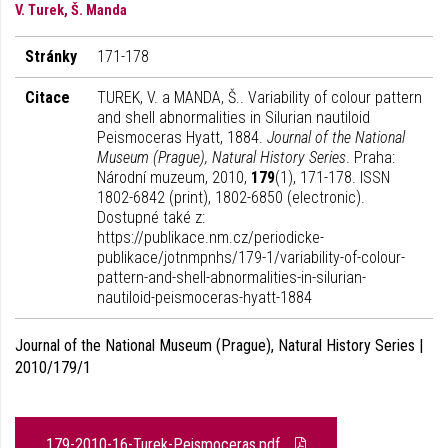
V. Turek, Š. Manda
Stránky
171-178
Citace
TUREK, V. a MANDA, Š.. Variability of colour pattern
and shell abnormalities in Silurian nautiloid
Peismoceras Hyatt, 1884.
Journal of the National
Museum (Prague), Natural History Series
. Praha:
Národní muzeum, 2010,
179
(1), 171-178. ISSN
1802-6842 (print), 1802-6850 (electronic).
Dostupné také z:
https://publikace.nm.cz/periodicke-
publikace/jotnmpnhs/179-1/variability-of-colour-
pattern-and-shell-abnormalities-in-silurian-
nautiloid-peismoceras-hyatt-1884
Journal of the National Museum (Prague), Natural History Series |
2010/179/1
179-2010-16-Turek-Peismoceras.pdf