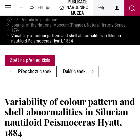
PUBLIKACE
muzeum
NÁRODNÍHO
CS
v českém
EN
znakovém
MUZEA
jazyce
Periodické publikace
Journal of the National Museum (Prague), Natural History Series
179-1
Variability of colour pattern and shell abnormalities in Silurian
nautiloid Peismoceras Hyatt, 1884
Zpět na přehled čísla
Předchozí článek
Další článek
Variability of colour pattern and
shell abnormalities in Silurian
nautiloid Peismoceras Hyatt,
1884