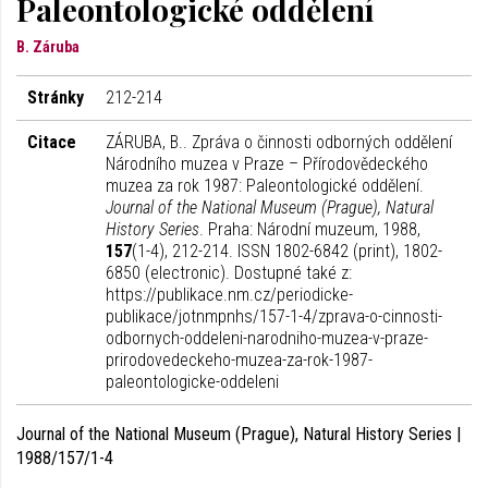
Paleontologické oddělení
B. Záruba
Stránky
212-214
Citace
ZÁRUBA, B.. Zpráva o činnosti odborných oddělení
Národního muzea v Praze – Přírodovědeckého
muzea za rok 1987: Paleontologické oddělení.
Journal of the National Museum (Prague), Natural
History Series
. Praha: Národní muzeum, 1988,
157
(1-4), 212-214. ISSN 1802-6842 (print), 1802-
6850 (electronic). Dostupné také z:
https://publikace.nm.cz/periodicke-
publikace/jotnmpnhs/157-1-4/zprava-o-cinnosti-
odbornych-oddeleni-narodniho-muzea-v-praze-
prirodovedeckeho-muzea-za-rok-1987-
paleontologicke-oddeleni
Journal of the National Museum (Prague), Natural History Series |
1988/157/1-4