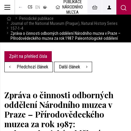
PUBLIKACE
muzeum
NÁRODNÍHO
CS
v českém
EN
znakovém
MUZEA
jazyce
Periodické publikace
Journal of the National Museum (Prague), Natural History Series
157-1-4
Zpráva o činnosti odborných oddělení Národního muzea v Praze –
Přírodovědeckého muzea za rok 1987: Paleontologické oddělení
Zpět na přehled čísla
Předchozí článek
Další článek
Zpráva o činnosti odborných
oddělení Národního muzea v
Praze – Přírodovědeckého
muzea za rok 1987: