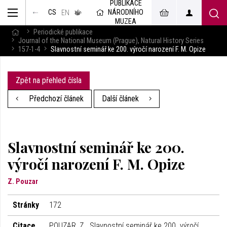
PUBLIKACE
muzeum
NÁRODNÍHO
CS
v českém
EN
znakovém
MUZEA
jazyce
Periodické publikace
Journal of the National Museum (Prague), Natural History Series
157-1-4
Slavnostní seminář ke 200. výročí narození F. M. Opize
Zpět na přehled čísla
Předchozí článek
Další článek
Slavnostní seminář ke 200.
výročí narození F. M. Opize
Z. Pouzar
Stránky
172
Citace
POUZAR, Z.. Slavnostní seminář ke 200. výročí