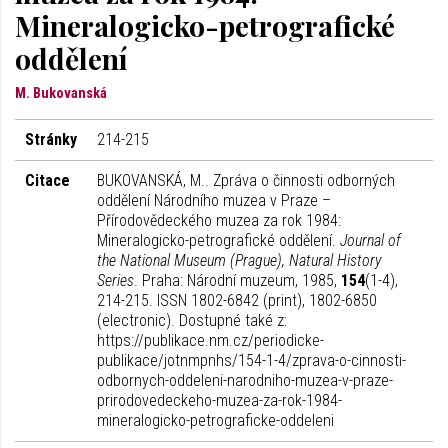
Mineralogicko-petrografické
oddělení
M. Bukovanská
Stránky
214-215
Citace
BUKOVANSKÁ, M.. Zpráva o činnosti odborných
oddělení Národního muzea v Praze –
Přírodovědeckého muzea za rok 1984:
Mineralogicko-petrografické oddělení.
Journal of
the National Museum (Prague), Natural History
Series
. Praha: Národní muzeum, 1985,
154
(1-4),
214-215. ISSN 1802-6842 (print), 1802-6850
(electronic). Dostupné také z:
https://publikace.nm.cz/periodicke-
publikace/jotnmpnhs/154-1-4/zprava-o-cinnosti-
odbornych-oddeleni-narodniho-muzea-v-praze-
prirodovedeckeho-muzea-za-rok-1984-
mineralogicko-petrograficke-oddeleni