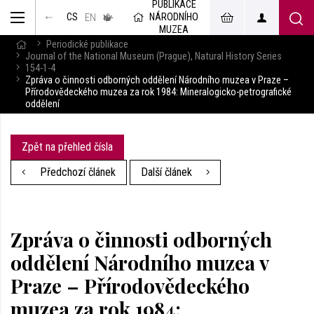
PUBLIKACE
muzeum
NÁRODNÍHO
CS
v českém
EN
znakovém
MUZEA
jazyce
Periodické publikace
Journal of the National Museum (Prague), Natural History Series
154-1-4
Zpráva o činnosti odborných oddělení Národního muzea v Praze –
Přírodovědeckého muzea za rok 1984: Mineralogicko-petrografické
oddělení
Zpět na přehled čísla
Předchozí článek
Další článek
Zpráva o činnosti odborných
oddělení Národního muzea v
Praze – Přírodovědeckého
muzea za rok 1984: