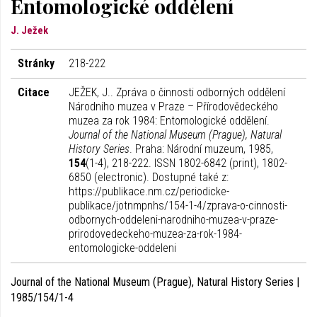
Entomologické oddělení
J. Ježek
Stránky
218-222
Citace
JEŽEK, J.. Zpráva o činnosti odborných oddělení
Národního muzea v Praze – Přírodovědeckého
muzea za rok 1984: Entomologické oddělení.
Journal of the National Museum (Prague), Natural
History Series
. Praha: Národní muzeum, 1985,
154
(1-4), 218-222. ISSN 1802-6842 (print), 1802-
6850 (electronic). Dostupné také z:
https://publikace.nm.cz/periodicke-
publikace/jotnmpnhs/154-1-4/zprava-o-cinnosti-
odbornych-oddeleni-narodniho-muzea-v-praze-
prirodovedeckeho-muzea-za-rok-1984-
entomologicke-oddeleni
Journal of the National Museum (Prague), Natural History Series |
1985/154/1-4