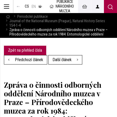
PUBLIKACE
muzeum
NÁRODNÍHO
CS
v českém
EN
znakovém
MUZEA
jazyce
Periodické publikace
Journal of the National Museum (Prague), Natural History Series
154-1-4
Zpráva o činnosti odborných oddělení Národního muzea v Praze –
Přírodovědeckého muzea za rok 1984: Entomologické oddělení
Zpět na přehled čísla
Předchozí článek
Další článek
Zpráva o činnosti odborných
oddělení Národního muzea v
Praze – Přírodovědeckého
muzea za rok 1984: