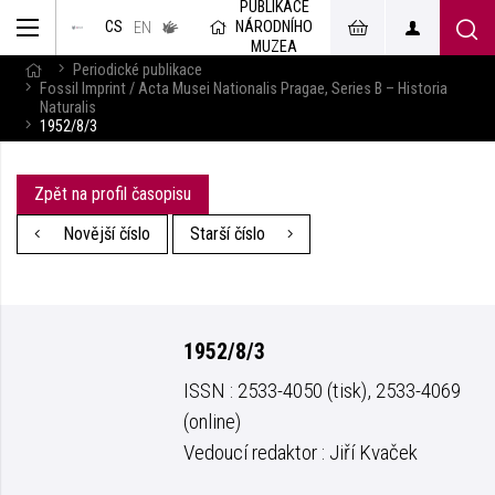
PUBLIKACE
muzeum
NÁRODNÍHO
CS
v českém
EN
znakovém
MUZEA
jazyce
Periodické publikace
Fossil Imprint / Acta Musei Nationalis Pragae, Series B – Historia
Naturalis
1952/8/3
Zpět na profil časopisu
Novější číslo
Starší číslo
1952/8/3
ISSN : 2533-4050 (tisk), 2533-4069
(online)
Vedoucí redaktor : Jiří Kvaček