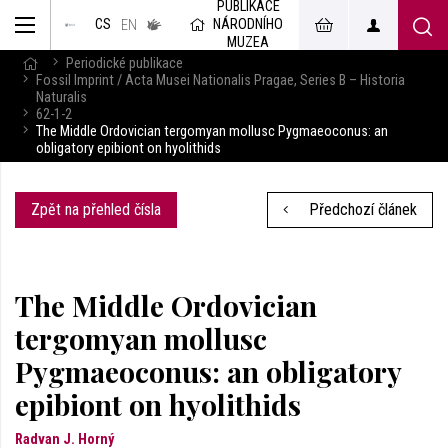
PUBLIKACE
muzeum
NÁRODNÍHO
CS
v českém
EN
znakovém
MUZEA
jazyce
Periodické publikace
Fossil Imprint / Acta Musei Nationalis Pragae, Series B – Historia
Naturalis
62-1-2
The Middle Ordovician tergomyan mollusc Pygmaeoconus: an
obligatory epibiont on hyolithids
Zpět na přehled čísla
Předchozí článek
The Middle Ordovician
tergomyan mollusc
Pygmaeoconus: an obligatory
epibiont on hyolithids
Radvan J. Horný