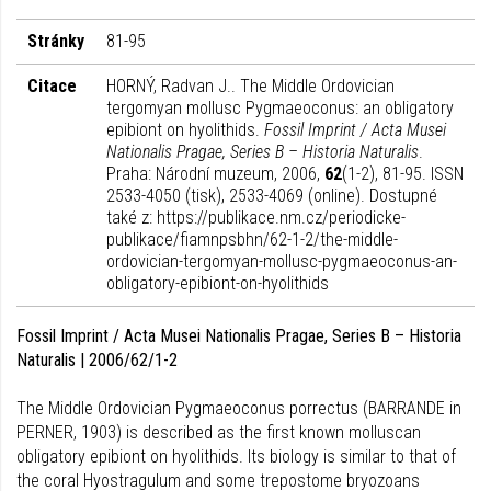
Stránky
81-95
Citace
HORNÝ, Radvan J.. The Middle Ordovician
tergomyan mollusc Pygmaeoconus: an obligatory
epibiont on hyolithids.
Fossil Imprint / Acta Musei
Nationalis Pragae, Series B – Historia Naturalis
.
Praha: Národní muzeum, 2006,
62
(1-2), 81-95. ISSN
2533-4050 (tisk), 2533-4069 (online). Dostupné
také z: https://publikace.nm.cz/periodicke-
publikace/fiamnpsbhn/62-1-2/the-middle-
ordovician-tergomyan-mollusc-pygmaeoconus-an-
obligatory-epibiont-on-hyolithids
Fossil Imprint / Acta Musei Nationalis Pragae, Series B – Historia
Naturalis | 2006/62/1-2
The Middle Ordovician Pygmaeoconus porrectus (BARRANDE in
PERNER, 1903) is described as the first known molluscan
obligatory epibiont on hyolithids. Its biology is similar to that of
the coral Hyostragulum and some trepostome bryozoans