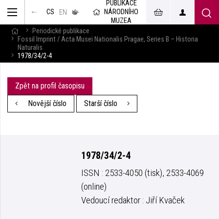
PUBLIKACE
muzeum
NÁRODNÍHO
CS
v českém
EN
znakovém
MUZEA
jazyce
Periodické publikace
Fossil Imprint / Acta Musei Nationalis Pragae, Series B – Historia
Naturalis
1978/34/2-4
Zpět na profil časopisu
Novější číslo
Starší číslo
1978/34/2-4
ISSN : 2533-4050 (tisk), 2533-4069
(online)
Vedoucí redaktor : Jiří Kvaček