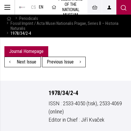
OF THE
EN
CS
NATIONAL
MUSEUM
Periodicals
Fossil Imprint / Acta Musei Nationalis Pragae, Series B – Historia
Naturalis
1978/34/2-4
Journal Homepage
Next Issue
Previous Issue
1978/34/2-4
ISSN : 2533-4050 (tisk), 2533-4069
(online)
Editor in Chief : Jiří Kvaček