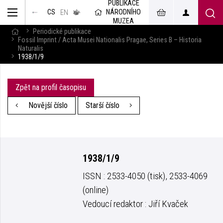
PUBLIKACE
muzeum
NÁRODNÍHO
CS
v českém
EN
znakovém
MUZEA
jazyce
Periodické publikace
Fossil Imprint / Acta Musei Nationalis Pragae, Series B – Historia
Naturalis
1938/1/9
Zpět na profil časopisu
Novější číslo
Starší číslo
1938/1/9
ISSN : 2533-4050 (tisk), 2533-4069
(online)
Vedoucí redaktor : Jiří Kvaček