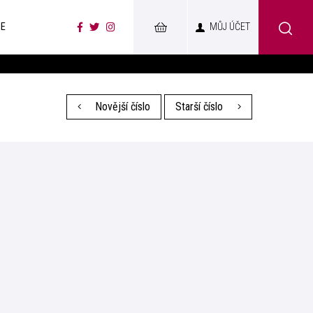
CE
MŮJ ÚČET
Novější číslo
Starší číslo