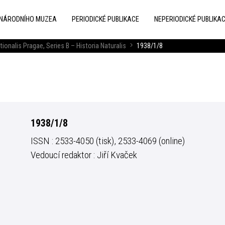
 NÁRODNÍHO MUZEA
PERIODICKÉ PUBLIKACE
NEPERIODICKÉ PUBLIKA
tionalis Pragae, Series B – Historia Naturalis
1938/1/8
1938/1/8
ISSN : 2533-4050 (tisk), 2533-4069 (online)
Vedoucí redaktor : Jiří Kvaček