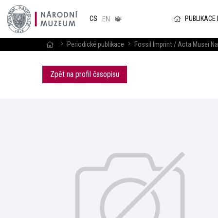
Národním
muzeum
PUBLIKACE
CS
v českém
EN
znakovém
jazyce
Periodické publikace
Fossil Imprint / Acta Musei Na
Zpět na profil časopisu