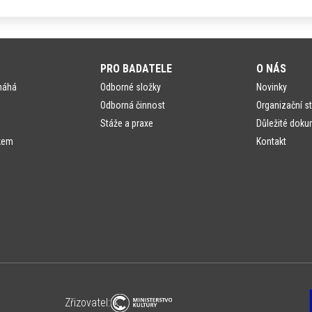
PRO BADATELE
O NÁS
máhá
Odborné složky
Novinky
Odborná činnost
Organizační st
Stáže a praxe
Důležité doku
kem
Kontakt
Zřizovatel: