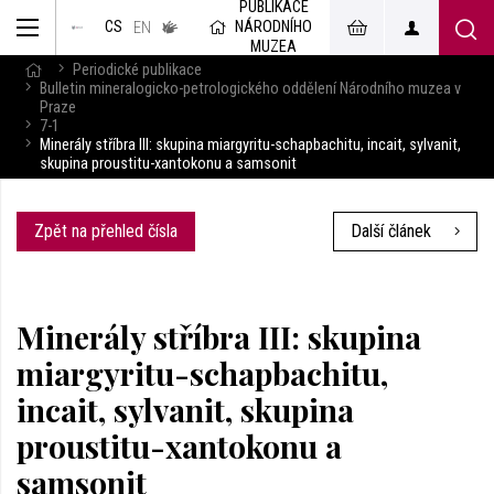
PUBLIKACE
muzeum
NÁRODNÍHO
CS
v českém
EN
znakovém
MUZEA
jazyce
Periodické publikace
Bulletin mineralogicko-petrologického oddělení Národního muzea v
Praze
7-1
Minerály stříbra III: skupina miargyritu-schapbachitu, incait, sylvanit,
skupina proustitu-xantokonu a samsonit
Zpět na přehled čísla
Další článek
Minerály stříbra III: skupina
miargyritu-schapbachitu,
incait, sylvanit, skupina
proustitu-xantokonu a
samsonit