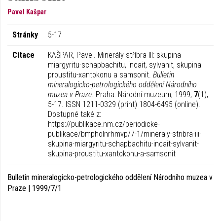
Pavel Kašpar
Stránky
5-17
Citace
KAŠPAR, Pavel. Minerály stříbra III: skupina
miargyritu-schapbachitu, incait, sylvanit, skupina
proustitu-xantokonu a samsonit.
Bulletin
mineralogicko-petrologického oddělení Národního
muzea v Praze
. Praha: Národní muzeum, 1999,
7
(1),
5-17. ISSN 1211-0329 (print) 1804-6495 (online).
Dostupné také z:
https://publikace.nm.cz/periodicke-
publikace/bmpholnrhmvp/7-1/mineraly-stribra-iii-
skupina-miargyritu-schapbachitu-incait-sylvanit-
skupina-proustitu-xantokonu-a-samsonit
Bulletin mineralogicko-petrologického oddělení Národního muzea v
Praze | 1999/7/1