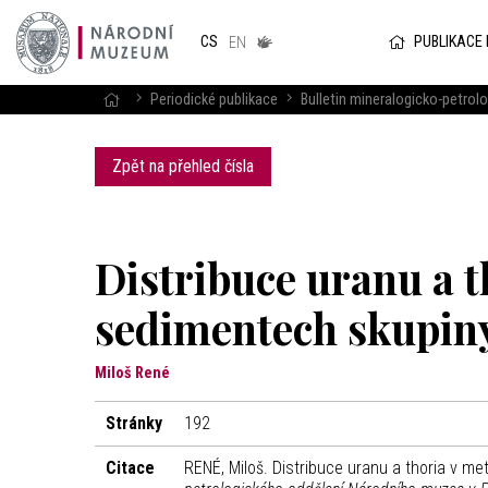
Národním
muzeum
PUBLIKACE
CS
v českém
EN
znakovém
jazyce
Periodické publikace
Bulletin mineralogicko-petro
Zpět na přehled čísla
Distribuce uranu a 
sedimentech skupiny 
Miloš René
Stránky
192
Citace
RENÉ, Miloš. Distribuce uranu a thoria v m