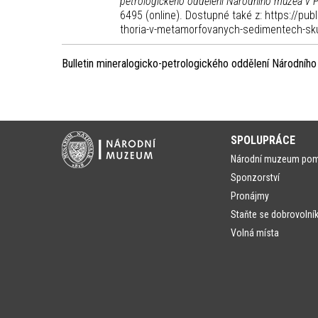
petrologického oddělení Národního muzea v 
6495 (online). Dostupné také z: https://pu
thoria-v-metamorfovanych-sedimentech-skup
Bulletin mineralogicko-petrologického oddělení Národníh
SPOLUPRÁCE
Národní muzeum po
Sponzorství
Pronájmy
Staňte se dobrovolní
Volná místa