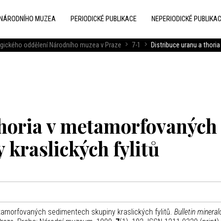
 NÁRODNÍHO MUZEA
PERIODICKÉ PUBLIKACE
NEPERIODICKÉ PUBLIKA
logického oddělení Národního muzea v Praze
7-1
Distribuce uranu a thori
thoria v metamorfovaných
kraslických fylitů
etamorfovaných sedimentech skupiny kraslických fylitů.
Bulletin mineral