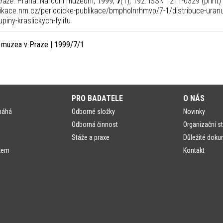
Praze
. Praha: Národní muzeum, 1999,
7
(1), 192. ISSN 1211-0329 (print)
blikace.nm.cz/periodicke-publikace/bmpholnrhmvp/7-1/distribuce-uranu
iny-kraslickych-fylitu
o muzea v Praze | 1999/7/1
PRO BADATELE
O NÁS
máhá
Odborné složky
Novinky
Odborná činnost
Organizační st
Stáže a praxe
Důležité doku
kem
Kontakt