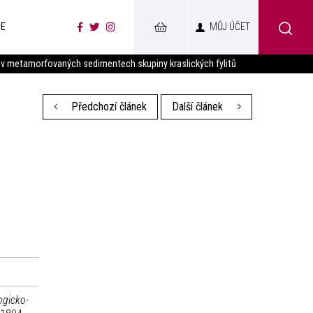
CE
MŮJ ÚČET
a v metamorfovaných sedimentech skupiny kraslických fylitů
Předchozí článek
Další článek
ogicko-