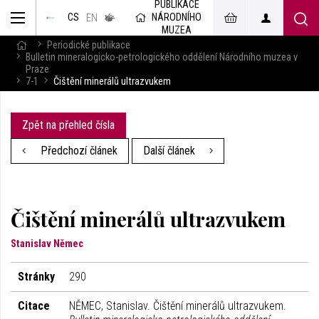
PUBLIKACE
muzeum
NÁRODNÍHO
CS
v českém
EN
znakovém
MUZEA
jazyce
Periodické publikace
Bulletin mineralogicko-petrologického oddělení Národního muzea v
Praze
7-1
Čištění minerálů ultrazvukem
Zpět na přehled čísla
Předchozí článek
Další článek
Čištění minerálů ultrazvukem
Stanislav Němec
Stránky
290
Citace
NĚMEC, Stanislav. Čištění minerálů ultrazvukem.