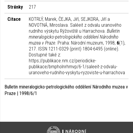
Stránky
217
Citace
KOTRLÝ, Marek, ČEJKA, Jiří, SEJKORA, Jiří a
NOVOTNÁ, Miroslava. Saléeit z odvalu uranového
rudního výskytu Rýžoviště u Harrachova.
Bulletin
mineralogicko-petrologického oddělení Národního
muzea v Praze
. Praha: Národní muzeum, 1998,
6
(1),
217. ISSN 1211-0329 (print) 1804-6495 (online).
Dostupné také z:
https://publikace.nm.cz/periodicke-
publikace/bmpholnrhmvp/6-1/saleeit-z-odvalu-
uranoveho-rudniho-vyskytu-ryzoviste-u-harrachova
Bulletin mineralogicko-petrologického oddělení Národního muzea v
Praze | 1998/6/1