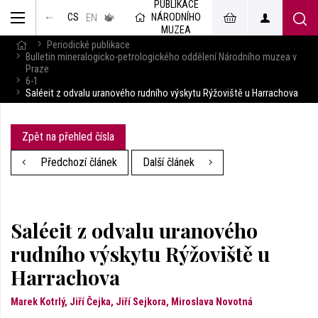
PUBLIKACE
muzeum
NÁRODNÍHO
CS
v českém
EN
znakovém
MUZEA
jazyce
Periodické publikace
Bulletin mineralogicko-petrologického oddělení Národního muzea v
Praze
6-1
Saléeit z odvalu uranového rudního výskytu Rýžoviště u Harrachova
Zpět na přehled čísla
Předchozí článek
Další článek
Saléeit z odvalu uranového
rudního výskytu Rýžoviště u
Harrachova
Marek Kotrlý, Jiří Čejka, Jiří Sejkora, Miroslava Novotná