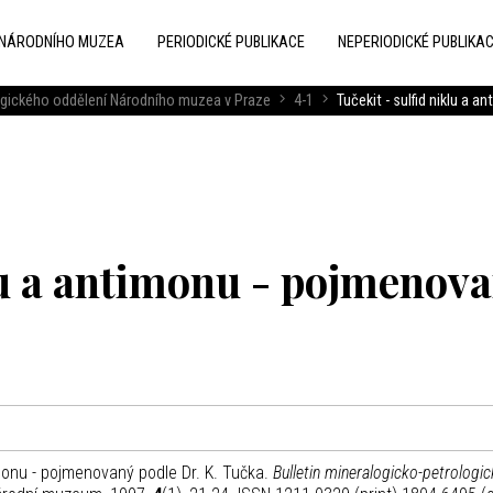
 NÁRODNÍHO MUZEA
PERIODICKÉ PUBLIKACE
NEPERIODICKÉ PUBLIKA
logického oddělení Národního muzea v Praze
4-1
Tučekit - sulfid niklu a 
klu a antimonu - pojmenov
imonu - pojmenovaný podle Dr. K. Tučka.
Bulletin mineralogicko-petrologi