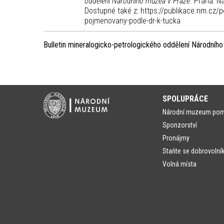
oddělení Národního muzea v Praze
. Praha: 
Dostupné také z: https://publikace.nm.cz/p
pojmenovany-podle-dr-k-tucka
Bulletin mineralogicko-petrologického oddělení Národníh
SPOLUPRÁCE
Národní muzeum po
Sponzorství
Pronájmy
Staňte se dobrovolní
Volná místa