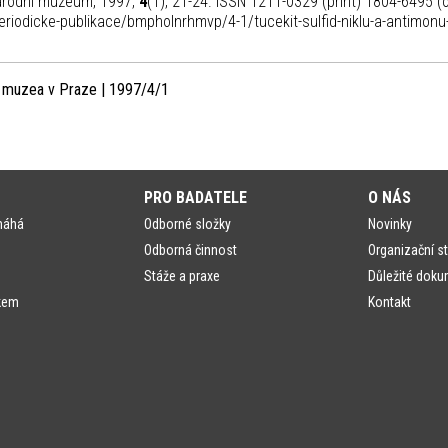
Národní muzeum, 1997,
4
(1), 21-24. ISSN 1211-0329 (print) 1804-6495 (o
eriodicke-publikace/bmpholnrhmvp/4-1/tucekit-sulfid-niklu-a-antimonu
o muzea v Praze | 1997/4/1
PRO BADATELE
O NÁS
máhá
Odborné složky
Novinky
Odborná činnost
Organizační st
Stáže a praxe
Důležité doku
kem
Kontakt