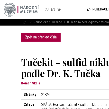
Národním
muzeum
PUBLIKACE
CS
v českém
EN
znakovém
jazyce
Periodické publikace
Bulletin mineralogicko-petro
Zpět na přehled čísla
Tučekit - sulfid ni
podle Dr. K. Tučka
Roman Skála
Stránky
21-24
Citace
SKÁLA, Roman. Tučekit - sulfid niklu a ant