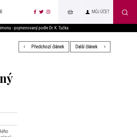
CE
MŮJ ÚČET
antimonu - pojmenovaný podle Dr. K. Tučka
Předchozí článek
Další článek
aný
ckého