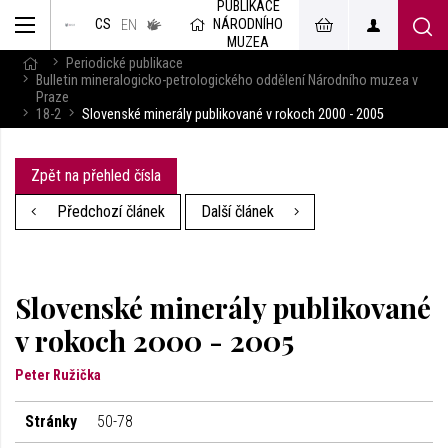
PUBLIKACE
muzeum
NÁRODNÍHO
CS
v českém
EN
znakovém
MUZEA
jazyce
Periodické publikace
Bulletin mineralogicko-petrologického oddělení Národního muzea v
Praze
18-2
Slovenské minerály publikované v rokoch 2000 - 2005
Zpět na přehled čísla
Předchozí článek
Další článek
Slovenské minerály publikované
v rokoch 2000 - 2005
Peter Ružička
Stránky
50-78