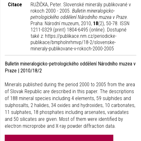
Citace
RUŽIČKA, Peter. Slovenské minerály publikované v
rokoch 2000 - 2005.
Bulletin mineralogicko-
petrologického oddělení Národního muzea v Praze
.
Praha: Národní muzeum, 2010,
18
(2), 50-78. ISSN
1211-0329 (print) 1804-6495 (online). Dostupné
také z: https://publikace.nm.cz/periodicke-
publikace/bmpholnrhmvp/18-2/slovenske-
mineraly-publikovane-v-rokoch-2000-2005
Bulletin mineralogicko-petrologického oddělení Národního muzea v
Praze | 2010/18/2
Minerals published during the period 2000 to 2005 from the area
of Slovak Republic are described in this paper. The descriptions
of 188 mineral species including 4 elements, 59 sulphides and
sulphosalts, 2 halides, 34 oxides and hydroxides, 10 carbonates,
11 sulphates, 18 phosphates including arsenates, vanadates
and 50 silicates are given. Most of them were identified by
electron microprobe and X-ray powder diffraction data.