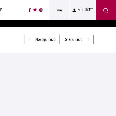
CE
MŮJ ÚČET
Novější číslo
Starší číslo