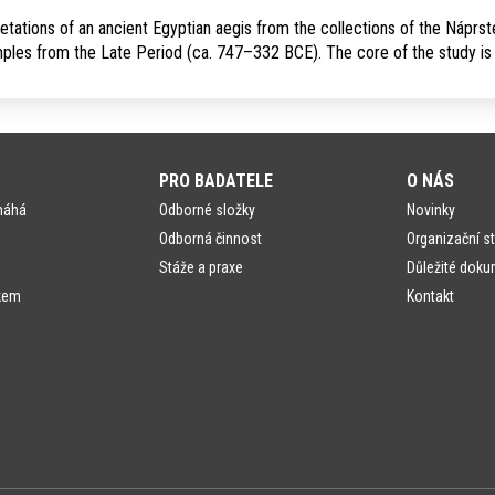
etations of an ancient Egyp­tian aegis from the collections of the Nápr
ples from the Late Period (ca. 747–332 BCE). The core of the study is
PRO BADATELE
O NÁS
máhá
Odborné složky
Novinky
Odborná činnost
Organizační st
Stáže a praxe
Důležité doku
kem
Kontakt