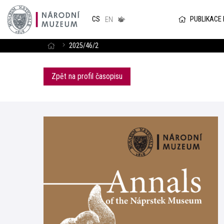
Národním
muzeum
PUBLIKACE
CS
v českém
EN
znakovém
jazyce
2025/46/2
Zpět na profil časopisu