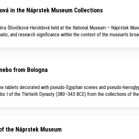
ová in the Náprstek Museum Collections
 Věra Šťovíčková-Heroldová held at the National Museum – Náprstek Muse
hematic, and research significance within the context of the museum’s bro
anebo from Bologna
tone tablets decorated with pseudo-Egyptian scenes and pseudo-hieroglyph
bo I of the Thirtieth Dynasty (380–343 BCE) from the collections of th
 of the Náprstek Museum