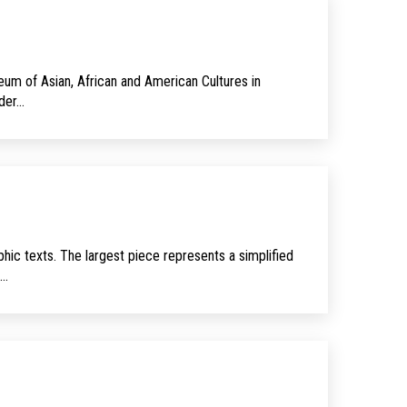
um of Asian, African and American Cultures in
ader…
ic texts. The largest piece represents a simpli­fied
e…