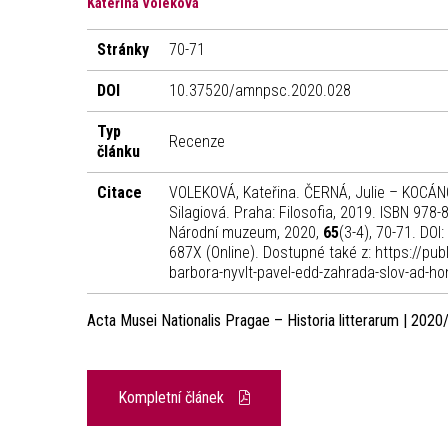
Kateřina Voleková
Stránky
70-71
DOI
10.37520/amnpsc.2020.028
Typ
Recenze
článku
Citace
VOLEKOVÁ, Kateřina. ČERNÁ, Julie – KOCÁNO
Silagiová. Praha: Filosofia, 2019. ISBN 978
Národní muzeum, 2020,
65
(3-4), 70-71. DO
687X (Online). Dostupné také z: https://pu
barbora-nyvlt-pavel-edd-zahrada-slov-ad-ho
Acta Musei Nationalis Pragae – Historia litterarum | 2020
Kompletní článek