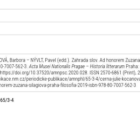
VÁ, Barbora – NÝVLT, Pavel (edd.). Zahrada slov. Ad honorem Zuzana
-80-7007-562-3.
Acta Musei Nationalis Pragae – Historia litterarum
Praha:
I: https://doi.org/10.37520/amnpsc.2020.028. ISSN 2570-6861 (Print), 
blikace.nm.cz/periodicke-publikace/amnphl/65-3-4/cerna-julie-kocanov
norem-zuzana-silagiova-praha-filosofia-2019-isbn-978-80-7007-562-3
/65/3-4