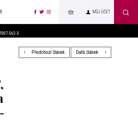
CE
MŮJ ÚČET
7007-562-3.
Předchozí článek
Další článek
,
a
-