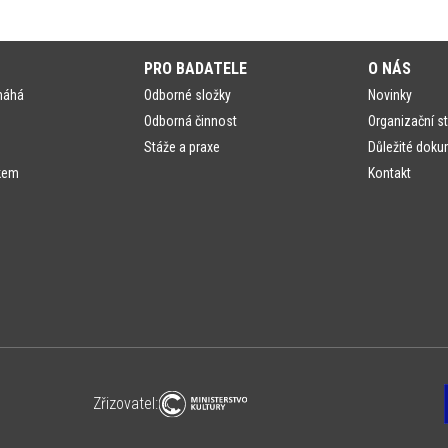
PRO BADATELE
O NÁS
máhá
Odborné složky
Novinky
Odborná činnost
Organizační st
Stáže a praxe
Důležité doku
kem
Kontakt
Zřizovatel: