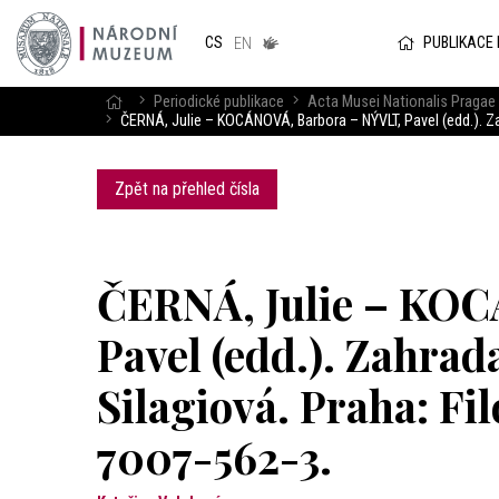
Národním
muzeum
PUBLIKACE
CS
v českém
EN
znakovém
jazyce
Periodické publikace
Acta Musei Nationalis Pragae 
ČERNÁ, Julie – KOCÁNOVÁ, Barbora – NÝVLT, Pavel (edd.). Za
Zpět na přehled čísla
ČERNÁ, Julie – KOC
Pavel (edd.). Zahra
Silagiová. Praha: Fi
7007-562-3.