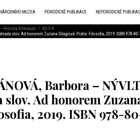
 NÁRODNÍHO MUZEA
PERIODICKÉ PUBLIKACE
NEPERIODICKÉ PUBLIKA
– Historia litterarum
65-3-4
hrada slov. Ad honorem Zuzana Silagiová. Praha: Filosofia, 2019. ISBN 978-80-
ÁNOVÁ, Barbora – NÝVLT
da slov. Ad honorem Zuzan
losofia, 2019. ISBN 978-80