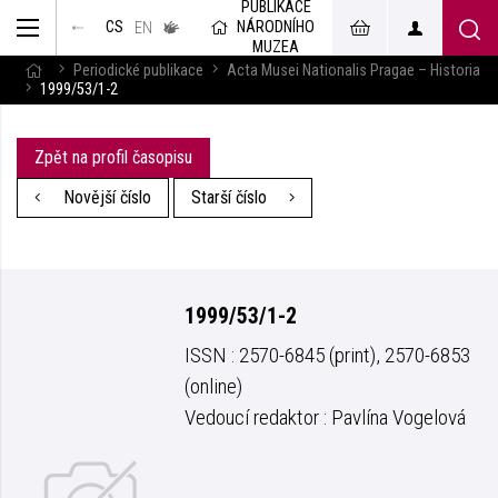
PUBLIKACE
muzeum
NÁRODNÍHO
CS
v českém
EN
znakovém
MUZEA
jazyce
Periodické publikace
Acta Musei Nationalis Pragae – Historia
1999/53/1-2
Zpět na profil časopisu
Novější číslo
Starší číslo
1999/53/1-2
ISSN : 2570-6845 (print), 2570-6853
(online)
Vedoucí redaktor : Pavlína Vogelová