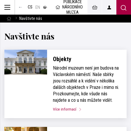
PUBLIKACE
muzeum
NÁRODNÍHO
CS
v českém
EN
znakovém
MUZEA
jazyce
Navštivte nás
Navštivte nás
Objekty
Národní muzeum není jen budova na
Václavském náměstí. Naše sbírky
jsou rozsáhlé a k vidění v několika
dalších objektech v Praze i mimo ni.
Prozkoumejte, kde všude nás
najdete a co u nás můžete vidět.
Více informací