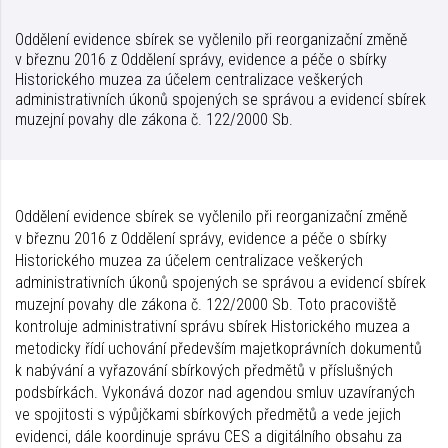
Oddělení evidence sbírek se vyčlenilo při reorganizační změně
v březnu 2016 z Oddělení správy, evidence a péče o sbírky
Historického muzea za účelem centralizace veškerých
administrativních úkonů spojených se správou a evidencí sbírek
muzejní povahy dle zákona č. 122/2000 Sb.
Oddělení evidence sbírek se vyčlenilo při reorganizační změně
v březnu 2016 z Oddělení správy, evidence a péče o sbírky
Historického muzea za účelem centralizace veškerých
administrativních úkonů spojených se správou a evidencí sbírek
muzejní povahy dle zákona č. 122/2000 Sb. Toto pracoviště
kontroluje administrativní správu sbírek Historického muzea a
metodicky řídí uchování především majetkoprávních dokumentů
k nabývání a vyřazování sbírkových předmětů v příslušných
podsbírkách. Vykonává dozor nad agendou smluv uzavíraných
ve spojitosti s výpůjčkami sbírkových předmětů a vede jejich
evidenci, dále koordinuje správu CES a digitálního obsahu za