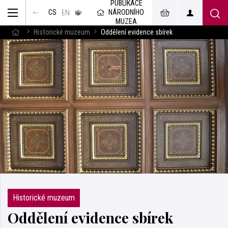
PUBLIKACE
muzeum
NÁRODNÍHO
CS
v českém
EN
znakovém
MUZEA
jazyce
Historické muzeum
Oddělení evidence sbírek
Historické muzeum
Oddělení evidence sbírek