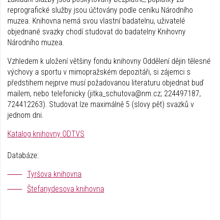
reprografické služby jsou účtovány podle ceníku Národního
muzea. Knihovna nemá svou vlastní badatelnu, uživatelé
objednané svazky chodí studovat do badatelny Knihovny
Národního muzea.
Vzhledem k uložení většiny fondu knihovny Oddělení dějin tělesné
výchovy a sportu v mimopražském depozitáři, si zájemci s
předstihem nejprve musí požadovanou literaturu objednat buď
mailem, nebo telefonicky (jitka_schutova@nm.cz; 224497187,
724412263). Studovat lze maximálně 5 (slovy pět) svazků v
jednom dni.
Katalog knihovny ODTVS
Databáze:
Tyršova knihovna
Štefanydesova knihovna