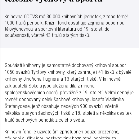
Knihovna ODTVS má 30 000 knihovních jednotek, z toho téměř
1000 titulů periodik. Knižní fond obsahuje zejména odbornou
tělovýchovnou a sportovní literaturu od 19. století do
současnosti, včetně 43 titulů starých tisků.
Součástí knihovny je samostatně dochovaný knihovní soubor
1050 svazků Tyršovy knihovny, který zahrnuje i 41 tisků z bývalé
knihovny Jindřicha Fügnera a 13 starých tisků. V knihovně
zakladatelů Sokola jsou uložena díla z mnoha
společenskovědních oborů, převážně z 19. století. Velmi cenný je
rovněž dochovaný celek šachové knihovny Josefa Vladimíra
Štefanydese, jenž obsahuje necelých 900 svazků, včetně
několika starých šachových tisků z 18. století a několika desítek
titulů šachových periodik z celého světa.
Knihovní fond je uživatelům zpřístupněn pouze prezenčně,
základní služby jsou poskytovány bezplatně, poplatky za