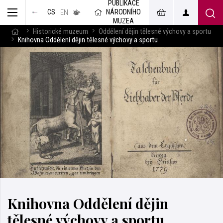
PUBLIKACE
muzeum
NÁRODNÍHO
CS
v českém
EN
znakovém
MUZEA
jazyce
Historické muzeum
Oddělení dějin tělesné výchovy a sportu
Knihovna Oddělení dějin tělesné výchovy a sportu
Knihovna Oddělení dějin
tělesné výchovy a sportu